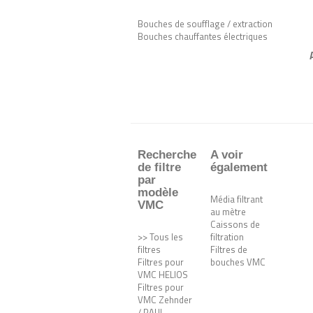
Bouches de soufflage / extraction
Bouches chauffantes électriques
Recherche
A voir
de filtre
également
par
modèle
Média filtrant
VMC
au mètre
Caissons de
>> Tous les
filtration
filtres
Filtres de
Filtres pour
bouches VMC
VMC HELIOS
Filtres pour
VMC Zehnder
/ PAUL