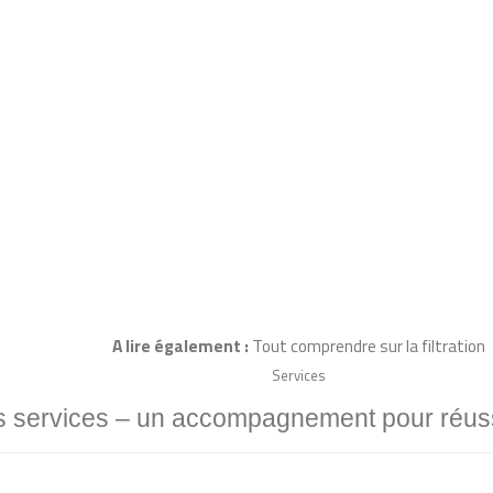
A lire également :
T
out comprendre sur la filtration
Services
 services – un accompagnement pour réussi