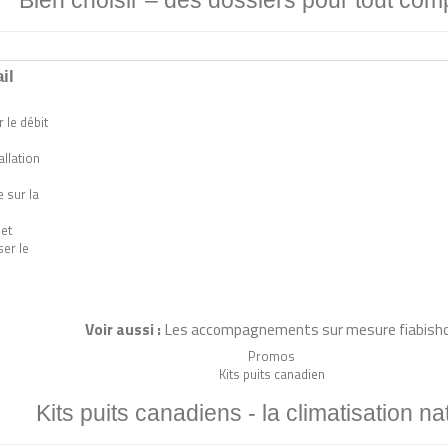
Bien choisir –
des dossiers pour tout com
il
 le débit
allation
 sur la
 et
er le
Voir aussi :
Les accompagnements sur mesure fiabish
Promos
Kits puits canadien
Kits puits canadiens -
la climatisation na