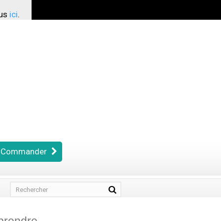
ous
ici
.
Commander