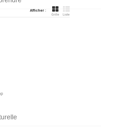
prendre
Afficher :
Grille
Liste
op
turelle