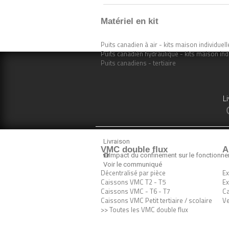
Matériel en kit
Puits canadien à air - kits maison individuell
Puits canadien hydraulique - kits maison ind
Puits canadiens - tertiaire
Li
Livraison
VMC double flux
A
Impact du confinement sur le fonctionn
Voir le communiqué
Décentralisé par pièce
Ex
Caissons VMC T2 - T5
Ex
Caissons VMC - T6 - T7
Ca
Caissons VMC Petit tertiaire / scolaire
Ve
>> Toutes les VMC double flux