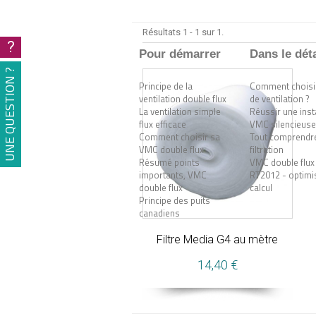
Résultats 1 - 1 sur 1.
?
Pour démarrer
Dans le déta
UNE QUESTION ?
Principe de la
Comment choisir
ventilation double flux
de ventilation ?
La ventilation simple
Réussir une inst
flux efficace
VMC silencieuse
Comment choisir sa
Tout comprendre
VMC double flux
filtration
Résumé points
VMC double flux
importants, VMC
RT2012 - optimis
double flux
calcul
Principe des puits
canadiens
Filtre Media G4 au mètre
14,40 €