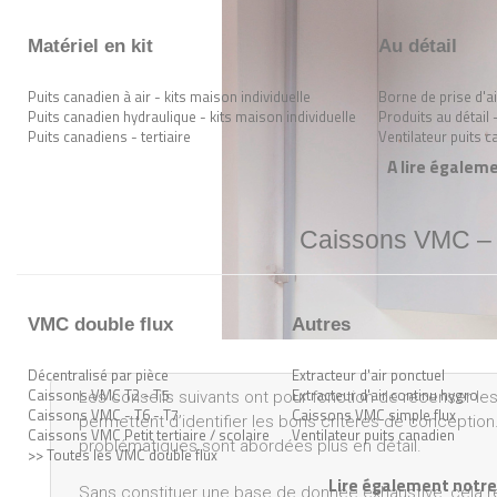
Matériel en kit
Au détail
Puits canadien à air - kits maison individuelle
Borne de prise d'ai
Puits canadien hydraulique - kits maison individuelle
Produits au détail 
Puits canadiens - tertiaire
Ventilateur puits 
A lire égaleme
Caissons VMC – n
VMC double flux
Autres
Décentralisé par pièce
Extracteur d'air ponctuel
Caissons VMC T2 - T5
Extracteur d'air continu hygro
Les conseils suivants ont pour fonction de recenser le
Caissons VMC - T6 - T7
Caissons VMC simple flux
permettent d’identifier les bons critères de conception
Caissons VMC Petit tertiaire / scolaire
Ventilateur puits canadien
problématiques sont abordées plus en détail.
>> Toutes les VMC double flux
Lire également notre 
Sans constituer une base de donnée exhaustive, cela re