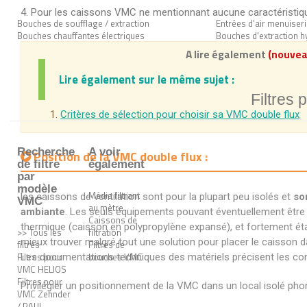
Pour les caissons VMC ne mentionnant aucune caractéristique
Bouches de soufflage / extraction
Entrées d'air menuiser
Bouches chauffantes électriques
Bouches d'extraction h
A lire également
(nouvea
Lire également sur le même sujet :
Filtres 
Critères de sélection pour choisir sa VMC double flux
Recherche
A voir
Position de la VMC double flux :
de filtre
également
par
modèle
Média filtrant
les caissons de ventilation sont pour la plupart peu isolés et
so
VMC
au mètre
ambiante
. Les seuls équipements pouvant éventuellement être
Caissons de
thermique (caisson en polypropylène expansé), et fortement éta
>> Tous les
filtration
mieux trouver malgré tout une solution pour placer le caisson d
filtres
Filtres de
Filtres pour
bouches VMC
Les documentations techniques des matériels précisent les con
VMC HELIOS
Filtres pour
Privilégier un positionnement de la VMC dans un local isolé ph
VMC Zehnder
/ PAUL