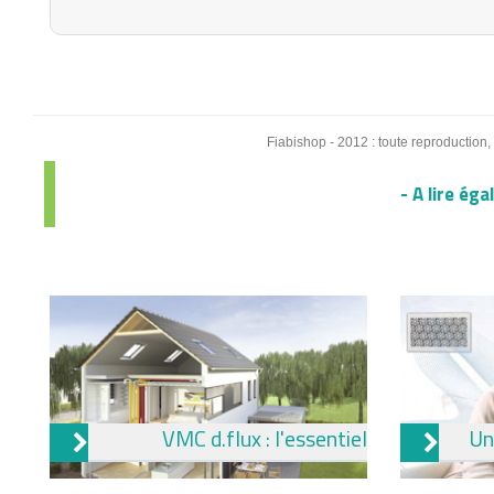
Fiabishop - 2012 : toute reproduction,
- A lire ég
VMC d.flux : l'essentiel
Un