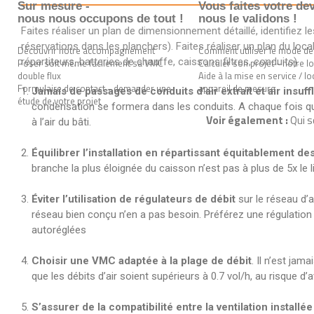
Sur mesure -
Vous faites votre dev
nous nous occupons de tout !
nous le validons !
Faites réaliser un plan de dimensionnement détaillé, identifiez
réservations dans les planchers). Faites réaliser un plan du lo
Découvrir notre accompagnement
Comment utiliser le mode de
répartiteurs, batteries de chauffe, caissons filtres, conduits).
Poser soit même facilement sa VMC
Calculer son projet - notre lo
double flux
Aide à la mise en service / lo
Formulaire de contact - demander une
appareil de mesure
Jamais de passages de conduits d’air extrait et air insuf
étude de votre projet
condensation se formera dans les conduits. A chaque fois que 
Voir également :
Qui 
à l’air du bâti.
Équilibrer l’installation en répartissant équitablement 
branche la plus éloignée du caisson n’est pas à plus de 5x le l
Éviter l’utilisation de régulateurs de débit
sur le réseau d’a
réseau bien conçu n’en a pas besoin. Préférez une régulation
autoréglées
Choisir une VMC adaptée à la plage de débit
. Il n’est ja
que les débits d’air soient supérieurs à 0.7 vol/h, au risque d’av
S’assurer de la compatibilité entre la ventilation installée