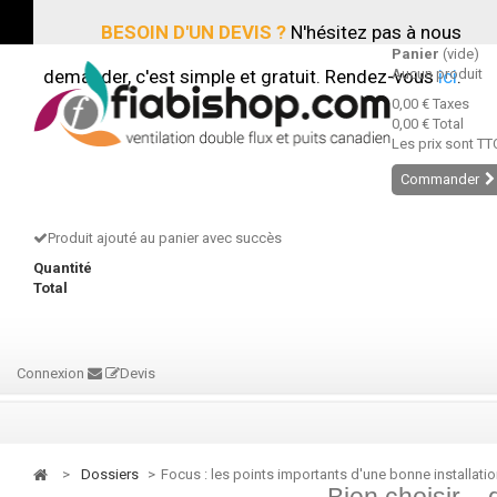
BESOIN D'UN DEVIS ?
N'hésitez pas à nous
Panier
(vide)
demander, c'est simple et gratuit. Rendez-vous
Aucun produit
ici
.
0,00 €
Taxes
0,00 €
Total
Les prix sont TT
Commander
Produit ajouté au panier avec succès
Quantité
Total
Connexion
Devis
>
dossiers
>
Focus : les points importants d'une bonne installati