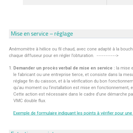
Mise en service – réglage
Anémomètre à hélice ou fil chaud, avec cone adapté à la bouch
chaque diffuseur pour en régler l’obturation. ----------->
Demander un procès verbal de mise en service :
la mise e
le fabricant ou une entreprise tierce, et consiste dans la mes
réglage fin du caisson, et à la vérification du bon fonctionne
qu’au moment ou l’installation est mise en fonctionnement, e
Cette action est nécessaire dans le cadre d’une démarche passi
VMC double flux.
Exemple de formulaire indiquant les points à vérifier pour un