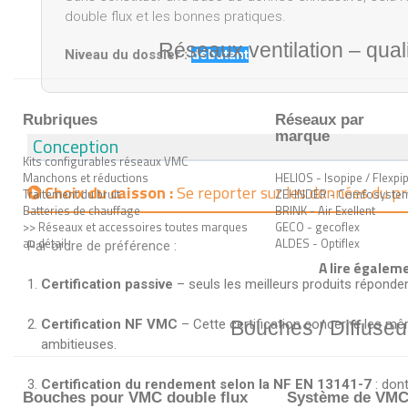
double flux et les bonnes pratiques.
Réseaux ventilation – quali
Niveau du dossier :
débutant
Rubriques
Réseaux par
marque
Conception
Kits configurables réseaux VMC
Manchons et réductions
HELIOS - Isopipe / Flexpi
Choix du caisson :
Se reporter sur les données du pr
Traitement du bruit
ZEHNDER - Comfosyste
Batteries de chauffage
BRINK - Air Exellent
>> Réseaux et accessoires toutes marques
GECO - gecoflex
au détail
ALDES - Optiflex
Par ordre de préférence :
A lire égaleme
Certification passive
– seuls les meilleurs produits répondent
Bouches / Diffuseu
Certification NF VMC
– Cette certification concerne les mê
ambitieuses.
Certification du rendement selon la NF EN 13141-7
: dont
Bouches pour VMC double flux
Système de VMC s