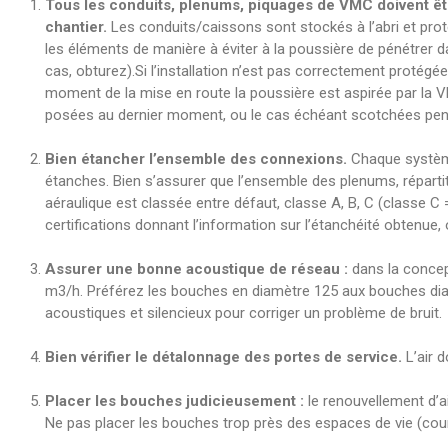
Tous les conduits, plenums, piquages de VMC doivent êt
chantier.
Les conduits/caissons sont stockés à l’abri et pro
les éléments de manière à éviter à la poussière de pénétrer dans
cas, obturez).Si l’installation n’est pas correctement protégée
moment de la mise en route la poussière est aspirée par la V
posées au dernier moment, ou le cas échéant scotchées penda
Bien étancher l’ensemble des connexions.
Chaque système 
étanches. Bien s’assurer que l’ensemble des plenums, réparti
aéraulique est classée entre défaut, classe A, B, C (classe C
certifications donnant l’information sur l’étanchéité obtenue, 
Assurer une bonne acoustique de réseau :
dans la concep
m3/h. Préférez les bouches en diamètre 125 aux bouches diamè
acoustiques et silencieux pour corriger un problème de bruit.
Bien vérifier le détalonnage des portes de service.
L’air d
Placer les bouches judicieusement :
le renouvellement d’ai
Ne pas placer les bouches trop près des espaces de vie (coura