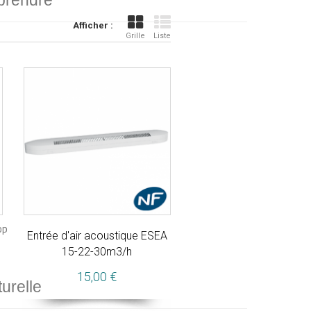
prendre
Afficher :
Grille
Liste
op
Entrée d'air acoustique ESEA
15-22-30m3/h
15,00 €
turelle