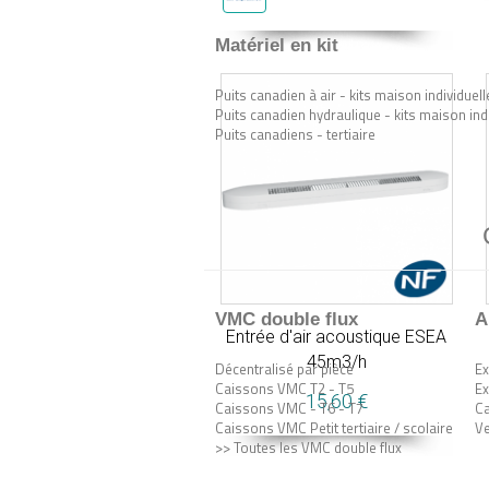
Matériel en kit
Puits canadien à air - kits maison individuell
Puits canadien hydraulique - kits maison ind
Puits canadiens - tertiaire
VMC double flux
A
Entrée d'air acoustique ESEA
45m3/h
Décentralisé par pièce
Ex
Caissons VMC T2 - T5
Ex
15,60 €
Caissons VMC - T6 - T7
Ca
Caissons VMC Petit tertiaire / scolaire
Ve
>> Toutes les VMC double flux