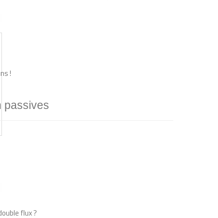
ns !
n passives
ouble flux ?