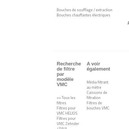
Bouches de soufflage / extraction
Bouches chauffantes électriques
Recherche
A voir
de filtre
également
par
modèle
Média filtrant
VMC
au mètre
Caissons de
>> Tous les
filtration
filtres
Filtres de
Filtres pour
bouches VMC
VMC HELIOS
Filtres pour
VMC Zehnder
/ PAUL