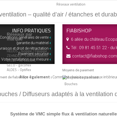
Réseaux ventilation
ntilation – qualité d’air / étanches et durab
INFO PRATIQUES
FIABISHOP
Réseaux par
Conditions générales de vente
marque
6 allée du château Ecopa
garantie du matériel
Tél :
09 81 45 51 22 - du 
vraison et droit de rétractation
HELIOS - Isopipe / Flexpipe
Paiement sécurisé
ZEHNDER - Comfosystems
contact@fiabishop.com
Votre installation sur mesure
BRINK - Air Exellent
GECO - gecoflex
ALDES - Optiflex
Moyens de paiement
A lire également :
Comment choisir ses réseaux intérieu
ement de fiabishop
Bouches
uches / Diffuseurs adaptés à la ventilation
Système de VMC simple flux & ventilation naturelle