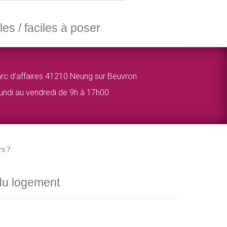
les / faciles à poser
rc d'affaires 41210 Neung sur Beuvron
lundi au vendredi de 9h à 17h00
rs ?
 du logement