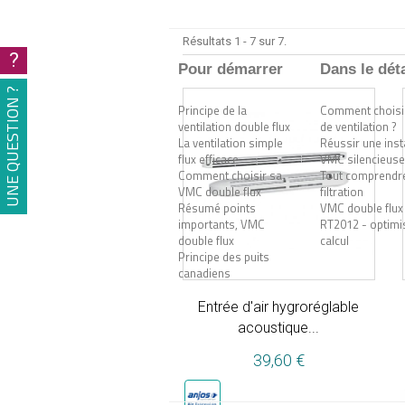
Résultats 1 - 7 sur 7.
?
Pour démarrer
Dans le déta
UNE QUESTION ?
Principe de la
Comment choisir
ventilation double flux
de ventilation ?
La ventilation simple
Réussir une inst
flux efficace
VMC silencieuse
Comment choisir sa
Tout comprendre
VMC double flux
filtration
Résumé points
VMC double flux
importants, VMC
RT2012 - optimis
double flux
calcul
Principe des puits
canadiens
Entrée d'air hygroréglable
acoustique...
39,60 €