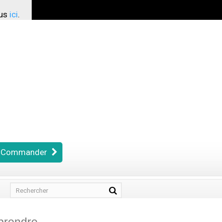
ous
ici
.
Commander