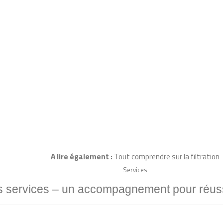
A lire également :
T
out comprendre sur la filtration
Services
 services – un accompagnement pour réussi