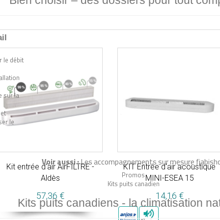
Bien choisir –
des dossiers pour tout com
il
 le débit
allation
 sur la
 et
er le
Voir aussi :
Les accompagnements sur mesure fiabish
Kit entrée d'air AirFILTRE -
KIT Entrée d'air acoustique
Promos
Aldès
MINI-ESEA 15
Kits puits canadien
57,36 €
14,16 €
Kits puits canadiens -
la climatisation na