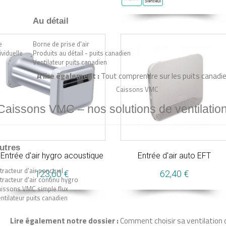
Au détail
e
Borne de prise d'air
ividuelle
Produits au détail - puits canadien
Ventilateur puits canadien
A lire également :
Tout comprendre sur les puits canadie
Caissons VMC
Caissons VMC – nos solutions de ventilatio
utres
Entrée d'air hygro acoustique
Entrée d'air auto EFT
tracteur d'air ponctuel
123,60 €
62,40 €
tracteur d'air continu hygro
issons VMC simple flux
ntilateur puits canadien
Lire également notre dossier :
Comment choisir sa ventilation d