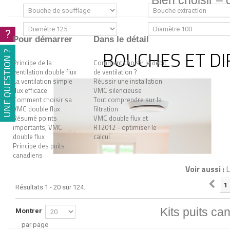
Bien choisir –
?
Pour démarrer
Dans le détail
BOUCHES ET D
UNE QUESTION ?
Principe de la
Comment choisir le débit
ventilation double flux
de ventilation ?
La ventilation simple
Réussir une installation
flux efficace
VMC silencieuse
Comment choisir sa
Tout comprendre sur la
VMC double flux
filtration
Résumé points
VMC double flux et
importants, VMC
RT2012 - optimiser le
double flux
calcul
Principe des puits
canadiens
Voir aussi :
L
1
Résultats 1 - 20 sur 124.
Kits puits ca
Montrer
par page