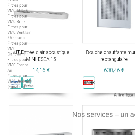
Filtres pour
VMC ALDES
Filtres pour
VMC Brink
Filtres pour
VMC Ventilair
/ Ventaxia
Filtres pour
VMC
KIT Entrée d'air acoustique
Bouche chauffante mu
Dantherm
Filtres pour
MINI-ESEA 15
rectangulaire
VMC France
14,16 €
638,46 €
Air
Filtres pour
VMC Unelvent
(Equation)
A lire éga
Nos services – un 