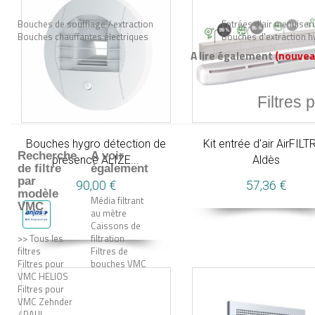
Bouches de soufflage / extraction
Entrées d'air menuiser
Bouches chauffantes électriques
Bouches d'extraction h
A lire également
(nouvea
Filtres 
Bouches hygro détection de
Kit entrée d'air AirFILT
Recherche
A voir
présence ALIZE...
Aldès
de filtre
également
par
90,00 €
57,36 €
modèle
Média filtrant
VMC
au mètre
Caissons de
>> Tous les
filtration
filtres
Filtres de
Filtres pour
bouches VMC
VMC HELIOS
Filtres pour
VMC Zehnder
/ PAUL