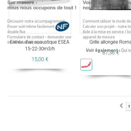
Sur mesure -
Vous faites votre dev
nous nous occupons de tout !
nous le validons !
Découvrir notre accompagnement
Comment utiliser le mode de
Poser soit même facilement sa VMC
Calculer son projet - notre lo
double flux
Aide à la mise en service / lo
Formulaire de contact - demander une
appareil de mesure
Entrée d'air acoustique ESEA
Grille allongée Rom
étude de votre projet
15-22-30m3/h
Voir également :
Qui 
87,36 €
15,00 €
1