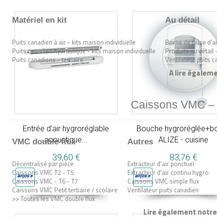
Matériel en kit
Au détail
Puits canadien à air - kits maison individuelle
Borne de prise d'ai
Puits canadien hydraulique - kits maison individuelle
Produits au détail 
Puits canadiens - tertiaire
Ventilateur puits 
A lire égaleme
Caissons VMC – n
Entrée d'air hygroréglable
Bouche hygroréglée+b
acoustique...
ALIZE - cuisine
VMC double flux
Autres
39,60 €
83,76 €
Décentralisé par pièce
Extracteur d'air ponctuel
Caissons VMC T2 - T5
Extracteur d'air continu hygro
Caissons VMC - T6 - T7
Caissons VMC simple flux
Caissons VMC Petit tertiaire / scolaire
Ventilateur puits canadien
>> Toutes les VMC double flux
Lire également notre 