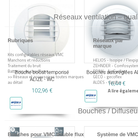
Réseaux ventilation – quali
Rubriques
Réseaux par
marque
Kits configurables réseaux VMC
Manchons et réductions
HELIOS - Isopipe / Flexpi
Traitement du bruit
ZEHNDER - Comfosyste
Batteries de chauffage
BRINK - Air Exellent
Bouche boost temporisé
Bouches autoréglées A
>> Réseaux et accessoires toutes marques
GECO - gecoflex
ALIZE - WC
au détail
ALDES - Optiflex
16,44 €
A lire égaleme
102,96 €
Bouches / Diffuseu
Bouches pour VMC double flux
Système de VMC s