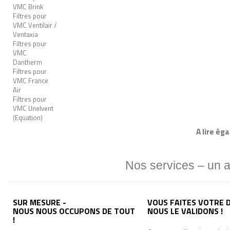
VMC Brink
Filtres pour
VMC Ventilair /
Ventaxia
Filtres pour
VMC
Dantherm
Filtres pour
VMC France
Air
Filtres pour
VMC Unelvent
(Equation)
A lire ég
Nos services – un 
SUR MESURE -
VOUS FAITES VOTRE D
NOUS NOUS OCCUPONS DE TOUT
NOUS LE VALIDONS !
!