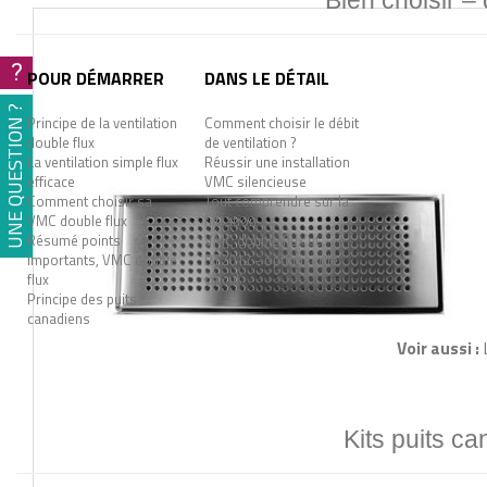
Bien choisir –
?
POUR DÉMARRER
DANS LE DÉTAIL
UNE QUESTION ?
Principe de la ventilation
Comment choisir le débit
double flux
de ventilation ?
La ventilation simple flux
Réussir une installation
efficace
VMC silencieuse
Comment choisir sa
Tout comprendre sur la
VMC double flux
filtration
Résumé points
VMC double flux et
importants, VMC double
RT2012 - optimiser le
flux
calcul
Principe des puits
canadiens
Voir aussi :
Kits puits ca