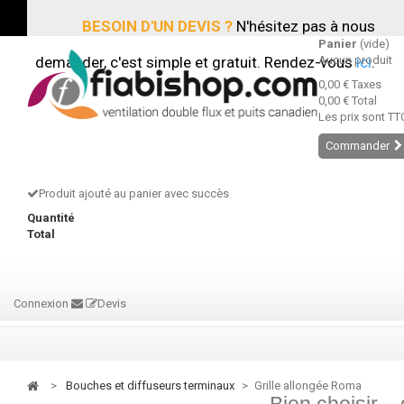
BESOIN D'UN DEVIS ?
N'hésitez pas à nous
Panier
(vide)
demander, c'est simple et gratuit. Rendez-vous
Aucun produit
ici
.
0,00 €
Taxes
0,00 €
Total
Les prix sont TT
Commander
Produit ajouté au panier avec succès
Quantité
Total
Connexion
Devis
>
bouches et diffuseurs terminaux
>
Grille allongée Roma