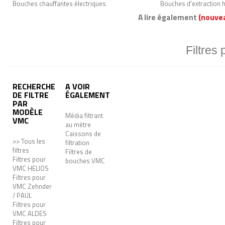
Bouches chauffantes électriques
Bouches d'extraction 
A lire également
(nouve
Filtres
RECHERCHE
A VOIR
DE FILTRE
ÉGALEMENT
PAR
MODÈLE
Média filtrant
VMC
au mètre
Caissons de
>> Tous les
filtration
filtres
Filtres de
Filtres pour
bouches VMC
VMC HELIOS
Filtres pour
VMC Zehnder
/ PAUL
Filtres pour
VMC ALDES
Filtres pour