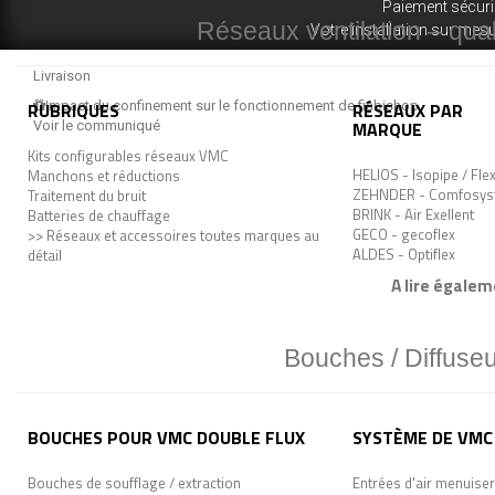
Paiement sécur
Réseaux ventilation – quali
Votre installation sur mes
Livraison
RUBRIQUES
Impact du confinement sur le fonctionnement de fiabishop
RÉSEAUX PAR
MARQUE
Voir le communiqué
Kits configurables réseaux VMC
HELIOS - Isopipe / Fle
Manchons et réductions
ZEHNDER - Comfosys
Traitement du bruit
BRINK - Air Exellent
Batteries de chauffage
GECO - gecoflex
>> Réseaux et accessoires toutes marques au
ALDES - Optiflex
détail
A lire égalem
Bouches / Diffuseu
BOUCHES POUR VMC DOUBLE FLUX
SYSTÈME DE VMC 
Bouches de soufflage / extraction
Entrées d'air menuiser