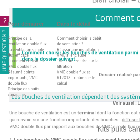
Bien choisir –
Comment cho
?
Pour démarrer
Dans le détail
UNE QUESTION ?
Principe de la
Comment choisir le débit
ventilation double flux
de ventilation ?
La ventilation simple
Réussir une installation
Comment choisir les bouches de ventilation parmi
flux efficace
VMC silencieuse
dans le dossier suivant.
Comment choisir sa
Tout comprendre sur la
VMC double flux
filtration
Résumé points
VMC double flux et
Dossier réalisé pa
importants, VMC
RT2012 - optimiser le
double flux
calcul
Principe des puits
canadiens
Les bouches de ventilation dépendent des systè
Voir aussi :
L
Une bouche de ventilation est un
terminal
dont la fonction est d
qui renvoie sur une fonction importante des bouches :
diffuser 
VMC double flux par rapport aux bouches de VMC simple flux r
Kits puits ca
Les bouches de VMC simple flux sont souvent hygrorégla