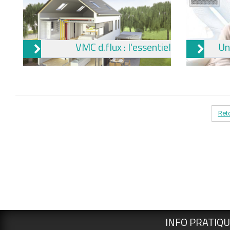
VMC d.flux : l'essentiel
Un
Ret
INFO PRATIQ