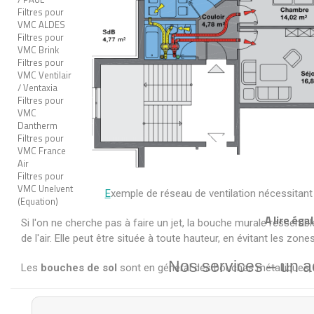
Filtres pour
VMC ALDES
Filtres pour
VMC Brink
Filtres pour
VMC Ventilair
/ Ventaxia
Filtres pour
VMC
Dantherm
Filtres pour
VMC France
Air
Filtres pour
VMC Unelvent
E
xemple de réseau de ventilation nécessitant
(Equation)
A lire éga
Si l'on ne cherche pas à faire un jet, la bouche murale ressemble
de l'air. Elle peut être située à toute hauteur, en évitant les zone
Nos services – un 
Les
bouches de sol
sont en général des bouches métalliques, qu