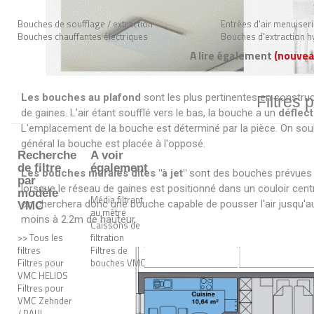
Bouches de soufflage / extraction
Entrées d'air menuiser
Bouches chauffantes électriques
Bouches d'extraction h
A lire également
(nouvea
Les bouches au plafond
sont les plus pertinentes en construc
Filtres 
de gaines. L'air étant soufflé vers le bas, la bouche a un
déflec
L'emplacement de la bouche est déterminé par la pièce. On souha
général la bouche est placée à l'opposé.
Recherche
A voir
de filtre
également
Les bouches murales dites "à jet"
sont des bouches prévues p
par
lorsque le réseau de gaines est positionné dans un couloir cent
modèle
Média filtrant
on cherchera donc une bouche capable de pousser l'air jusqu'au 
VMC
au mètre
moins à 2.2m de hauteur.
Caissons de
>> Tous les
filtration
filtres
Filtres de
Filtres pour
bouches VMC
VMC HELIOS
Filtres pour
VMC Zehnder
/ PAUL