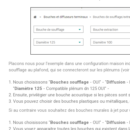
Placons nous pour l'exemple dans une configuration maison indi
soufflage au plafond, qui se connecteront sur les plénums (voir 
Nous choisissons "
Bouches soufflage
- OUI" - "
Diffusion
- 
"
Diamètre 125
- Compatible plénum dn 125 OUI" -
Ensuite, privilégier une bouche acoustique si les pièces sont 
Vous pouvez choisir des bouches plastiques ou métalliques, 
Si au contraire vous souhaitez des bouches murales à jet pour 
Nous choisissons "
Bouches soufflage
- OUI" - "
Diffusion
- 
Vous voyez apparaitre toutes les bouches qui existent dans 