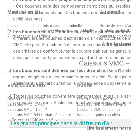
-
Ces bouches sont des composants complexes qui établissent l
Matériel en kit
Au détail
forme est caractéristique. Ces bouches sont situées dans les
dédié plus bas)
Puits canadien à air - kits maison individuelle
Borne de prise d'ai
Puits canadien hydraulique - kits maison individuelle
Produits au détail 
Les bouches de VMC double flux sont le plus souvent de
Puits canadiens - tertiaire
Ventilateur puits 
différenciera les bouches d'extraction d'air des bouches de so
A lire égaleme
VMC. Elle peut être située à de nombreux endroits à proximit
des critères de confort (éviter le courant d'air sur les gens), 
selon qu'elles sont positionnées au plafond, au mur ou au sol
Caissons VMC – n
Les bouches sont définies par leur diamètre.
Dans l'habit
répond en général à des considérations de débit. Sur les piè
également la plupart du temps la conséquence du système de r
VMC double flux
Autres
Toutes les bouches doivent être démontables. Aussi, elle ser
Décentralisé par pièce
Extracteur d'air ponctuel
au réseau de gaines. Seules les bouches hygroréglables neces
Caissons VMC T2 - T5
Extracteur d'air continu hygro
Caissons VMC - T6 - T7
Caissons VMC simple flux
Caissons VMC Petit tertiaire / scolaire
Ventilateur puits canadien
>> Toutes les VMC double flux
Les grands principes dans la diffusion d'air
Lire également notre 