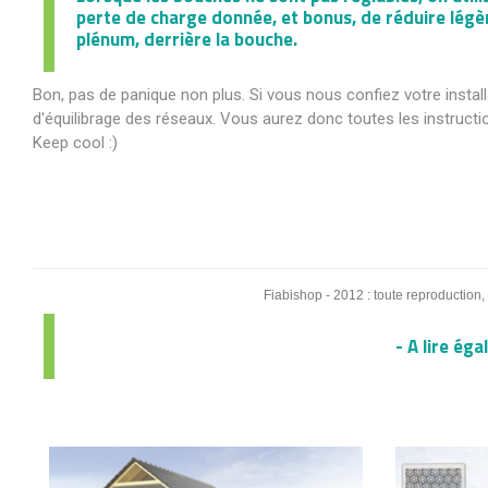
perte de charge donnée, et bonus, de réduire légèr
plénum, derrière la bouche.
Bon, pas de panique non plus. Si vous nous confiez votre install
d'équilibrage des réseaux. Vous aurez donc toutes les instructi
Keep cool :)
Fiabishop - 2012 : toute reproduction,
- A lire ég