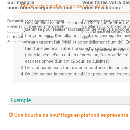
Sur mesure -
Vous faites votre dev
Choix de bouche / plan de ventilation
nous nous occupons de tout !
nous le validons !
Découvrir notre accompagnement
Comment utiliser le mode de
On voit dans ce premier survol du sujet que
le choix d
Poser soit même facilement sa VMC
Calculer son projet - notre lo
identifiée pour réaliser l'installation de VMC
.
La bouche e
double flux
Aide à la mise en service / lo
Pour concevoir l'installation, il faut imaginer que les pi
Formulaire de contact - demander une
appareil de mesure
étude de votre projet
d'eau extraient l'air (vicié et potentiellement humide). E
l'air d'une pièce à l'autre. Lorsque l'on dit que l'air se d
Voir également :
Qui 
(donc la pièce d'eau est en dépression, l'air soufflé est
est détalonnée d'un cm (2 pour les cuisines).
On veut par dessus tout éviter l'inconfort et les angl
On doit penser la maison meublée : positionner les bouch
Exemple
Une bouche de soufflage en plafond se présente s