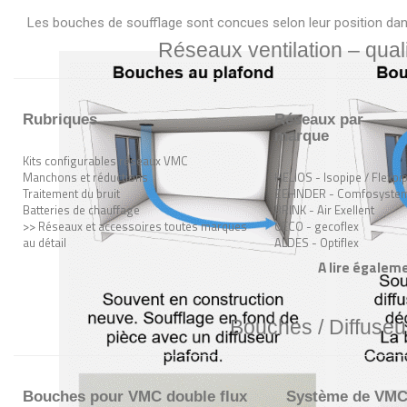
Les bouches de soufflage sont concues selon leur position dans 
Réseaux ventilation – quali
Rubriques
Réseaux par
marque
Kits configurables réseaux VMC
Manchons et réductions
HELIOS - Isopipe / Flexpi
Traitement du bruit
ZEHNDER - Comfosyste
Batteries de chauffage
BRINK - Air Exellent
>> Réseaux et accessoires toutes marques
GECO - gecoflex
au détail
ALDES - Optiflex
A lire égaleme
Bouches / Diffuseu
Bouches pour VMC double flux
Système de VMC s