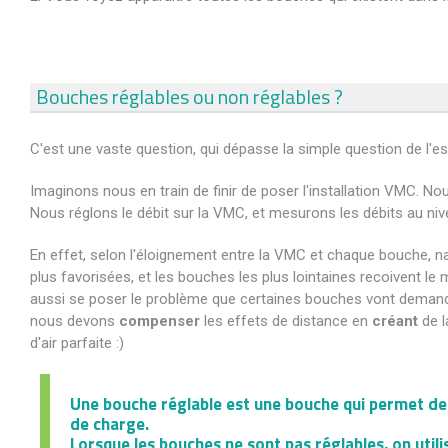
Bouches réglables ou non réglables ?
C'est une vaste question, qui dépasse la simple question de l'es
Imaginons nous en train de finir de poser l'installation VMC. N
Nous réglons le débit sur la VMC, et mesurons les débits au ni
En effet, selon l'éloignement entre la VMC et chaque bouche, n
plus favorisées, et les bouches les plus lointaines recoivent le 
aussi se poser le problème que certaines bouches vont demander 
nous devons
compenser
les effets de distance en
créant
de l
d'air parfaite :)
Une bouche réglable est une bouche qui permet de 
de charge.
Lorsque les bouches ne sont pas réglables, on util