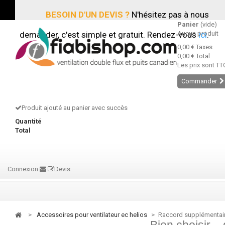
BESOIN D'UN DEVIS ?
N'hésitez pas à nous
Panier
(vide)
demander, c'est simple et gratuit. Rendez-vous
Aucun produit
ici
.
0,00 €
Taxes
0,00 €
Total
Les prix sont TT
Commander
Produit ajouté au panier avec succès
Quantité
Total
Connexion
Devis
>
accessoires pour ventilateur ec helios
>
Raccord supplémentai