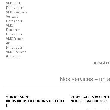
VMC Brink
Filtres pour
VMC Ventilair /
Ventaxia
Filtres pour
VMC
Dantherm
Filtres pour
VMC France
Air
Filtres pour
VMC Unelvent
(Equation)
A lire ég
Nos services – un 
SUR MESURE -
VOUS FAITES VOTRE D
NOUS NOUS OCCUPONS DE TOUT
NOUS LE VALIDONS !
!