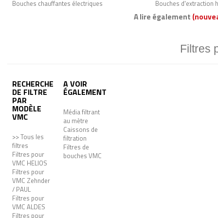
Bouches chauffantes électriques
Bouches d'extraction 
A lire également
(nouve
Filtres
RECHERCHE
A VOIR
DE FILTRE
ÉGALEMENT
PAR
MODÈLE
Média filtrant
VMC
au mètre
Caissons de
>> Tous les
filtration
filtres
Filtres de
Filtres pour
bouches VMC
VMC HELIOS
Filtres pour
VMC Zehnder
/ PAUL
Filtres pour
VMC ALDES
Filtres pour