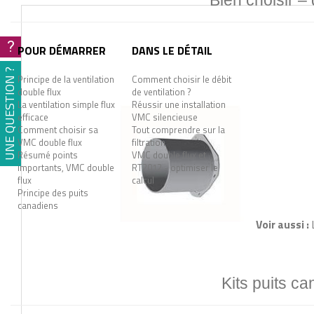
Bien choisir –
?
POUR DÉMARRER
DANS LE DÉTAIL
UNE QUESTION ?
Principe de la ventilation
Comment choisir le débit
double flux
de ventilation ?
La ventilation simple flux
Réussir une installation
efficace
VMC silencieuse
Comment choisir sa
Tout comprendre sur la
VMC double flux
filtration
Résumé points
VMC double flux et
importants, VMC double
RT2012 - optimiser le
flux
calcul
Principe des puits
canadiens
Voir aussi :
Kits puits ca