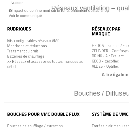
Livraison
Réseaux ventilation – quali
Impact du confinement sur le fonctionnement de fiabishop
Voir le communiqué
RUBRIQUES
RÉSEAUX PAR
MARQUE
Kits configurables réseaux VMC
HELIOS - Isopipe / Fle
Manchons et réductions
ZEHNDER - Comfosys
Traitement du bruit
BRINK - Air Exellent
Batteries de chauffage
GECO - gecoflex
>> Réseaux et accessoires toutes marques au
ALDES - Optiflex
détail
A lire égalem
Bouches / Diffuseu
BOUCHES POUR VMC DOUBLE FLUX
SYSTÈME DE VMC 
Bouches de soufflage / extraction
Entrées d'air menuiser