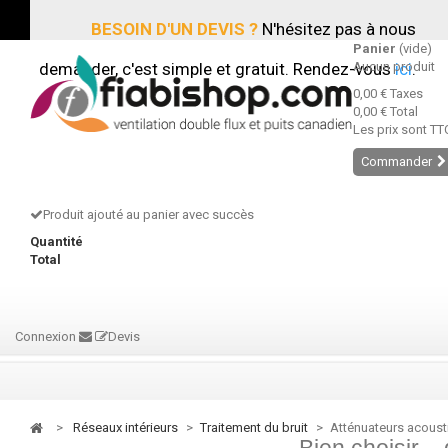
BESOIN D'UN DEVIS ?
N'hésitez pas à nous
Panier
(vide)
demander, c'est simple et gratuit. Rendez-vous
Aucun produit
ici
.
0,00 €
Taxes
0,00 €
Total
Les prix sont TT
Commander
Produit ajouté au panier avec succès
Quantité
Total
Connexion
Devis
>
réseaux intérieurs
>
traitement du bruit
>
Atténuateurs acoust