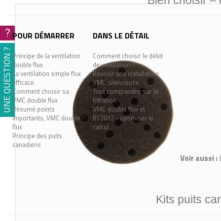
Bien choisir –
?
POUR DÉMARRER
DANS LE DÉTAIL
UNE QUESTION ?
Principe de la ventilation
Comment choisir le débit
double flux
de ventilation ?
La ventilation simple flux
Réussir une installation
efficace
VMC silencieuse
Comment choisir sa
Tout comprendre sur la
VMC double flux
filtration
Résumé points
VMC double flux et
importants, VMC double
RT2012 - optimiser le
flux
calcul
Principe des puits
canadiens
Voir aussi :
Kits puits ca