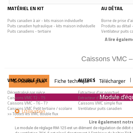
MATÉRIEL EN KIT
AU DÉTAIL
Puits canadien à air - kits maison individuelle
Borne de prise d'ai
Puits canadien hydraulique - kits maison individuelle
Produits au détail 
Puits canadiens - tertiaire
Ventilateur puits 
A lire égalem
Caissons VMC – n
VMC DOUBLE FLUX
AUTRES
En savoir plus
Fiche technique
Télécharger
Décentralisé par pièce
Extracteur d'air ponctuel
Module d'équ
Caissons VMC T2 - T5
Extracteur d'air continu hygro
Caissons VMC - T6 - T7
Caissons VMC simple flux
Caissons VMC Petit tertiaire / scolaire
Ventilateur puits canadien
Utilisation
>> Toutes les VMC double flux
Lire également notre
Le module de réglage RM-125 est un élément de régulation de débit d’ai