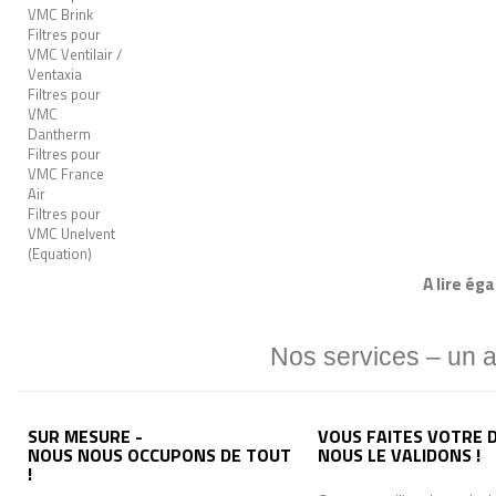
VMC Brink
Filtres pour
VMC Ventilair /
Ventaxia
Filtres pour
VMC
Dantherm
Filtres pour
VMC France
Air
Filtres pour
VMC Unelvent
(Equation)
A lire ég
Nos services – un 
SUR MESURE -
VOUS FAITES VOTRE D
NOUS NOUS OCCUPONS DE TOUT
NOUS LE VALIDONS !
!