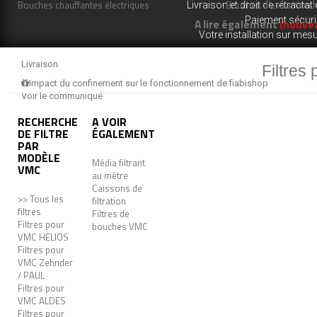
Bouches chauffantes électriques
Bouches d'extraction 
Livraison et droit de rétractat
Paiement sécur
A lire également
(nouve
Votre installation sur mes
Livraison
Filtres
Impact du confinement sur le fonctionnement de fiabishop
Voir le communiqué
RECHERCHE
A VOIR
DE FILTRE
ÉGALEMENT
PAR
MODÈLE
Média filtrant
VMC
au mètre
Caissons de
>> Tous les
filtration
filtres
Filtres de
Filtres pour
bouches VMC
VMC HELIOS
Filtres pour
VMC Zehnder
/ PAUL
Filtres pour
VMC ALDES
Filtres pour