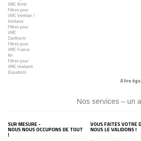
VMC Brink
Filtres pour
VMC Ventilair /
Ventaxia
Filtres pour
VMC
Dantherm
Filtres pour
VMC France
Air
Filtres pour
VMC Unelvent
(Equation)
A lire ég
Nos services – un 
SUR MESURE -
VOUS FAITES VOTRE D
NOUS NOUS OCCUPONS DE TOUT
NOUS LE VALIDONS !
!