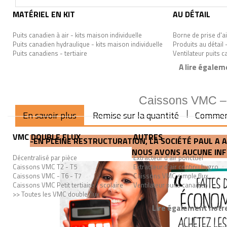
MATÉRIEL EN KIT
AU DÉTAIL
Puits canadien à air - kits maison individuelle
Borne de prise d'ai
Puits canadien hydraulique - kits maison individuelle
Produits au détail 
Puits canadiens - tertiaire
Ventilateur puits 
A lire égalem
Caissons VMC – n
En savoir plus
Remise sur la quantité
Commen
VMC DOUBLE FLUX
AUTRES
-EN PLEINE RESTRUCTURATION, LA SOCIÉTÉ PAUL 
NOUS AVONS AUCUNE INF
Décentralisé par pièce
Extracteur d'air ponctuel
Caissons VMC T2 - T5
Extracteur d'air continu hygro
Caissons VMC - T6 - T7
Caissons VMC simple flux
Caissons VMC Petit tertiaire / scolaire
Ventilateur puits canadien
>> Toutes les VMC double flux
Lire également notre