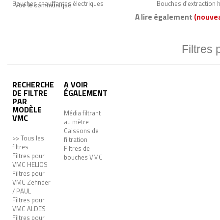
Bouches chauffantes électriques
Bouches d'extraction 
Voir le communiqué
A lire également
(nouve
Filtres
RECHERCHE
A VOIR
DE FILTRE
ÉGALEMENT
PAR
MODÈLE
Média filtrant
VMC
au mètre
Caissons de
>> Tous les
filtration
filtres
Filtres de
Filtres pour
bouches VMC
VMC HELIOS
Filtres pour
VMC Zehnder
/ PAUL
Filtres pour
VMC ALDES
Filtres pour