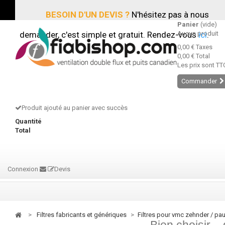
BESOIN D'UN DEVIS ?
N'hésitez pas à nous
Panier
(vide)
demander, c'est simple et gratuit. Rendez-vous
Aucun produit
ici
.
0,00 €
Taxes
0,00 €
Total
Les prix sont TT
Commander
Produit ajouté au panier avec succès
Quantité
Total
Connexion
Devis
>
filtres fabricants et génériques
>
filtres pour vmc zehnder / pau