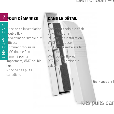
Bien choisir –
?
POUR DÉMARRER
DANS LE DÉTAIL
UNE QUESTION ?
Principe de la ventilation
Comment choisir le débit
double flux
de ventilation ?
La ventilation simple flux
Réussir une installation
efficace
VMC silencieuse
Comment choisir sa
Tout comprendre sur la
VMC double flux
filtration
Résumé points
VMC double flux et
importants, VMC double
RT2012 - optimiser le
flux
calcul
Principe des puits
canadiens
Voir aussi :
Kits puits ca