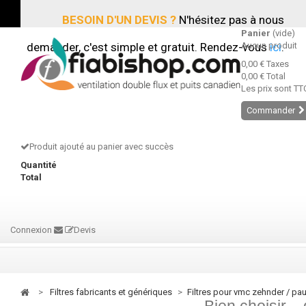
BESOIN D'UN DEVIS ?
N'hésitez pas à nous
Panier
(vide)
demander, c'est simple et gratuit. Rendez-vous
Aucun produit
ici
.
0,00 €
Taxes
0,00 €
Total
Les prix sont TT
Commander
Produit ajouté au panier avec succès
Quantité
Total
Connexion
Devis
>
filtres fabricants et génériques
>
filtres pour vmc zehnder / pau