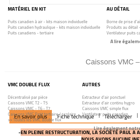
MATÉRIEL EN KIT
AU DÉTAIL
Puits canadien à air - kits maison individuelle
Borne de prise d'ai
Puits canadien hydraulique - kits maison individuelle
Produits au détail 
Puits canadiens - tertiaire
Ventilateur puits 
A lire égalem
Caissons VMC – n
VMC DOUBLE FLUX
AUTRES
Décentralisé par pièce
Extracteur d'air ponctuel
Caissons VMC T2 - T5
Extracteur d'air continu hygro
Caissons VMC - T6 - T7
Caissons VMC simple flux
Caissons VMC Petit tertiaire / scolaire
Ventilateur puits canadien
En savoir plus
Fiche technique
Télécharger
>> Toutes les VMC double flux
Lire également notre
-
EN PLEINE RESTRUCTURATION, LA SOCIÉTÉ PAUL A
NOUS AVONS AUCUNE INF