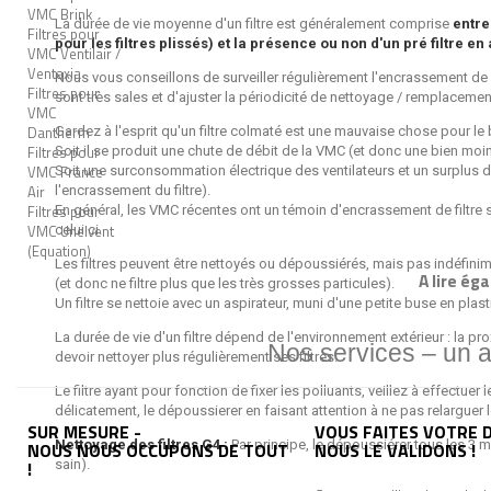
VMC Brink
La durée de vie moyenne d'un filtre est généralement comprise
entre
Filtres pour
pour les filtres plissés) et la présence ou non d'un pré filtre e
VMC Ventilair /
Ventaxia
Nous vous conseillons de surveiller régulièrement l'encrassement de ce
Filtres pour
sont très sales et d'ajuster la périodicité de nettoyage / remplacemen
VMC
Dantherm
Gardez à l'esprit qu'un filtre colmaté est une mauvaise chose pour l
Filtres pour
Soit il se produit une chute de débit de la VMC (et donc une bien moindre
VMC France
Soit une surconsommation électrique des ventilateurs et un surplus d
Air
l'encrassement du filtre).
Filtres pour
En général, les VMC récentes ont un témoin d'encrassement de filtre s
VMC Unelvent
celui ci.
(Equation)
Les filtres peuvent être nettoyés ou dépoussiérés, mais pas indéfinime
A lire ég
(et donc ne filtre plus que les très grosses particules).
Un filtre se nettoie avec un aspirateur, muni d'une petite buse en plas
La durée de vie d'un filtre dépend de l'environnement extérieur : la 
Nos services – un 
devoir nettoyer plus régulièrement ses filtres.
Le filtre ayant pour fonction de fixer les polluants, veillez à effectuer
délicatement, le dépoussierer en faisant attention à ne pas relarguer les
SUR MESURE -
VOUS FAITES VOTRE D
Nettoyage des filtres G4 :
Par principe, le dépoussiérer tous les 3 
NOUS NOUS OCCUPONS DE TOUT
NOUS LE VALIDONS !
!
sain).