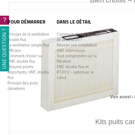
Bien choisir –
?
POUR DÉMARRER
DANS LE DÉTAIL
UNE QUESTION ?
Principe de la ventilation
Comment choisir le débit
double flux
de ventilation ?
La ventilation simple flux
Réussir une installation
efficace
VMC silencieuse
Comment choisir sa
Tout comprendre sur la
VMC double flux
filtration
Résumé points
VMC double flux et
importants, VMC double
RT2012 - optimiser le
flux
calcul
Principe des puits
canadiens
Voir aussi :
Kits puits ca