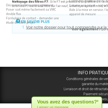
Comment utiliser le mode de
Nettoyage des filtres F7 :
Si le F7 est précédé d'un préfiltre G4 : le 
Découvrir notre accompagnement
Calculer son projet - notre l
Si le filtre F7 est le seul filtre sur l'air neuf, le nettoyer après 3 mo
Poser soit même facilement sa VMC
Aide à la mise en service / l
double flux
appareil de mesure
Formulaire de contact - demander une
EN SAVOIR PLUS
étude de votre projet
Voir notre dossier pour tout comprendre sur la f
Voir également :
Qui 
INFO PRATIQ
Conditions générales de ve
garantie du matér
Livraison et droit de rétractat
Paiement sécur
Votre installation sur mes
Vous avez des questions?
x
Laissez un message