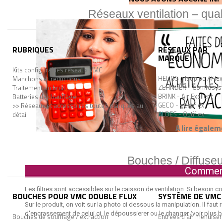
Réseaux ventilation – quali
RUBRIQUES
RÉSEAUX PAR
MARQUE
Kits configurables réseaux VMC
HELIOS - Isopipe / Fle
Manchons et réductions
ZEHNDER - Comfosys
Traitement du bruit
BRINK - Air Exellent
Batteries de chauffage
GECO - gecoflex
>> Réseaux et accessoires toutes marques au
ALDES - Optiflex
détail
A lire égalem
Bouches / Diffuseu
Comment
Les filtres sont accessibles sur le caisson de ventilation. Si besoin con
BOUCHES POUR VMC DOUBLE FLUX
SYSTÈME DE VMC 
Sur le produit, on voit sur la photo ci dessous la manipulation. Il faut r
d'encrassement de celui ci, le dépoussierer ou le changer (voir plus 
Bouches de soufflage / extraction
Entrées d'air menuiser