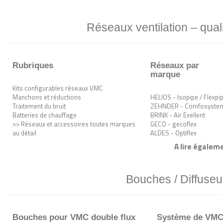
Réseaux ventilation – quali
Rubriques
Réseaux par
marque
Kits configurables réseaux VMC
Manchons et réductions
HELIOS - Isopipe / Flexpi
Traitement du bruit
ZEHNDER - Comfosyste
Batteries de chauffage
BRINK - Air Exellent
>> Réseaux et accessoires toutes marques
GECO - gecoflex
au détail
ALDES - Optiflex
A lire égaleme
Bouches / Diffuseu
Bouches pour VMC double flux
Système de VMC s