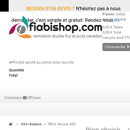
BESOIN D'UN DEVIS ?
N'hésitez pas à nous
Panier
(vide)
demander, c'est simple et gratuit. Rendez-vous
Aucun produit
ici
.
0,00 €
Taxes
0,00 €
Total
Les prix sont TT
Commander
Produit ajouté au panier avec succès
Quantité
Total
Connexion
Devis
>
kits réseaux
>
PAUL Novus 450