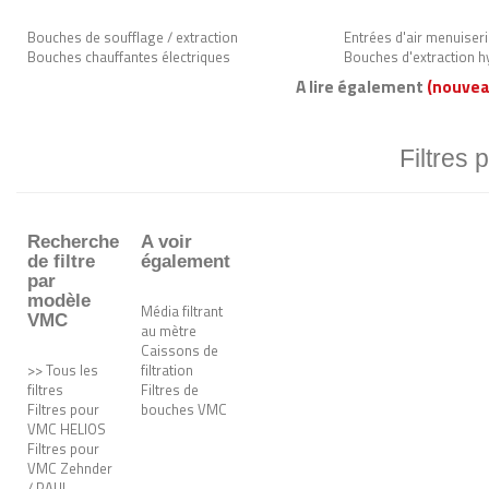
Bouches de soufflage / extraction
Entrées d'air menuiser
Bouches chauffantes électriques
Bouches d'extraction h
A lire également
(nouvea
Filtres 
Recherche
A voir
de filtre
également
par
modèle
Média filtrant
VMC
au mètre
Caissons de
>> Tous les
filtration
filtres
Filtres de
Filtres pour
bouches VMC
VMC HELIOS
Filtres pour
VMC Zehnder
/ PAUL