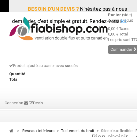
BESOIN D'UN DEVIS ?
N'hésitez pas à nous
Panier
(vide)
demander, c'est simple et gratuit. Rendez-vous
Aucun produit
ici
.
0,00 €
Taxes
0,00 €
Total
Les prix sont TT
Commander
Produit ajouté au panier avec succès
Quantité
Total
Connexion
Devis
>
réseaux intérieurs
>
traitement du bruit
>
Silencieux flexible -