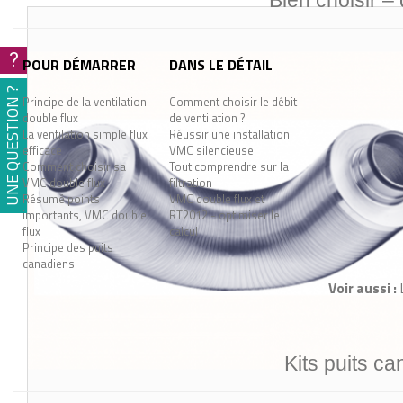
Bien choisir –
?
POUR DÉMARRER
DANS LE DÉTAIL
UNE QUESTION ?
Principe de la ventilation
Comment choisir le débit
double flux
de ventilation ?
La ventilation simple flux
Réussir une installation
efficace
VMC silencieuse
Comment choisir sa
Tout comprendre sur la
VMC double flux
filtration
Résumé points
VMC double flux et
importants, VMC double
RT2012 - optimiser le
flux
calcul
Principe des puits
canadiens
Voir aussi :
Kits puits ca