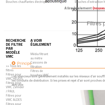
Bouches chauffantes électriques
Bouches d'extraction 
A lire également
(nouve
Filtres
RECHERCHE
A VOIR
DE FILTRE
ÉGALEMENT
PAR
MODÈLE
Média filtrant
VMC
au mètre
Principe
Caissons de
>> Tous les
filtration
filtres
Filtres de
Filtres pour
bouches VMC
Les silencieux sont généralement installés sur les réseaux d'air souff
VMC HELIOS
les conduits de distribution. Si les prises et rejet d'air sont proches 
Filtres pour
être utile.
VMC Zehnder
/ PAUL
Filtres pour
VMC ALDES
Filtres pour