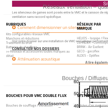
Si
Réseaux ventilation – quali
Les silencieux de gaines sont posés entre la VMC et le caisson de ré
ventilation sans raccord spécifique.
RUBRIQUES
RÉSEAUX PAR
Comment dimensionner un silencieux
MARQUE
Kits configurables réseaux VMC
HELIOS - Isopipe / Fle
Manchons et réductions
Voir notre dossier sur une installation de VMC acoustique performant
ZEHNDER - Comfosys
Traitement du bruit
BRINK - Air Exellent
Batteries de chauffage
CONSULTER NOS DOSSIERS
GECO - gecoflex
>> Réseaux et accessoires toutes marques au
ALDES - Optiflex
détail
Atténuation acoustique
A lire égalem
Bouches / Diffuseu
BOUCHES POUR VMC DOUBLE FLUX
SYSTÈME DE VMC 
Bouches de soufflage / extraction
Entrées d'air menuiser