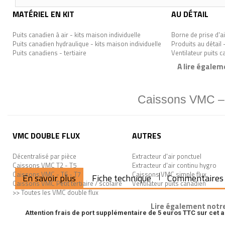
MATÉRIEL EN KIT
AU DÉTAIL
Puits canadien à air - kits maison individuelle
Borne de prise d'ai
Puits canadien hydraulique - kits maison individuelle
Produits au détail 
Puits canadiens - tertiaire
Ventilateur puits 
A lire égalem
Caissons VMC – n
VMC DOUBLE FLUX
AUTRES
Décentralisé par pièce
Extracteur d'air ponctuel
Caissons VMC T2 - T5
Extracteur d'air continu hygro
Caissons VMC - T6 - T7
Caissons VMC simple flux
En savoir plus
Fiche technique
Commentaires
Caissons VMC Petit tertiaire / scolaire
Ventilateur puits canadien
>> Toutes les VMC double flux
Lire également notre
Attention frais de port supplémentaire de 5 euros TTC sur cet a