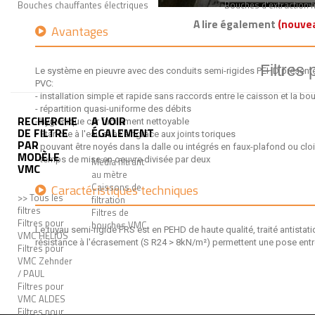
Bouches chauffantes électriques
Bouches d'extraction 
A lire également
(nouve
Avantages
Filtres
Le système en pieuvre avec des conduits semi-rigides PEHD présent
PVC:
- installation simple et rapide sans raccords entre le caisson et la bo
- répartition quasi-uniforme des débits
RECHERCHE
A VOIR
- hygiénique car facilement nettoyable
DE FILTRE
ÉGALEMENT
- Etanche à l'eau et à l'air grâce aux joints toriques
PAR
- pouvant être noyés dans la dalle ou intégrés en faux-plafond ou clo
MODÈLE
- temps de mise en oeuvre divisée par deux
Média filtrant
VMC
au mètre
Caissons de
Caractéristiques techniques
>> Tous les
filtration
filtres
Filtres de
Filtres pour
bouches VMC
Le tuyau semi-rigide FRS est en PEHD de haute qualité, traité antistat
VMC HELIOS
résistance à l'écrasement (S R24 > 8kN/m²) permettent une pose entre 
Filtres pour
VMC Zehnder
/ PAUL
Filtres pour
VMC ALDES
Filtres pour