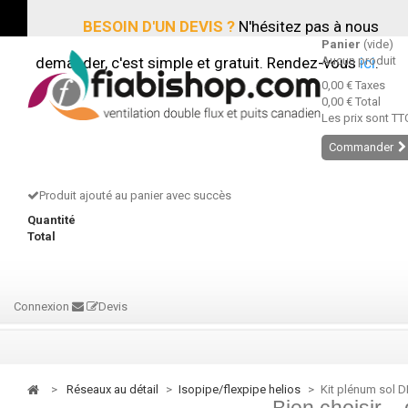
BESOIN D'UN DEVIS ?
N'hésitez pas à nous
Panier
(vide)
demander, c'est simple et gratuit. Rendez-vous
Aucun produit
ici
.
0,00 €
Taxes
0,00 €
Total
Les prix sont TT
Commander
Produit ajouté au panier avec succès
Quantité
Total
Connexion
Devis
>
réseaux au détail
>
isopipe/flexpipe helios
>
Kit plénum sol DN