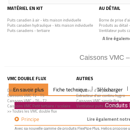
MATÉRIEL EN KIT
AU DÉTAIL
Puits canadien à air - kits maison individuelle
Borne de prise d'ai
Puits canadien hydraulique - kits maison individuelle
Produits au détail 
Puits canadiens - tertiaire
Ventilateur puits 
A lire égalem
Caissons VMC – n
VMC DOUBLE FLUX
AUTRES
En savoir plus
Fiche technique
Télécharger
Décentralisé par pièce
Extracteur d'air ponctuel
Caissons VMC T2 - T5
Extracteur d'air continu hygro
Caissons VMC - T6 - T7
Caissons VMC simple flux
Conduits 
Caissons VMC Petit tertiaire / scolaire
Ventilateur puits canadien
>> Toutes les VMC double flux
Principe
Lire également notre
Avec sa nouvelle gamme de produits FlexPipe Plus, Helios propose un