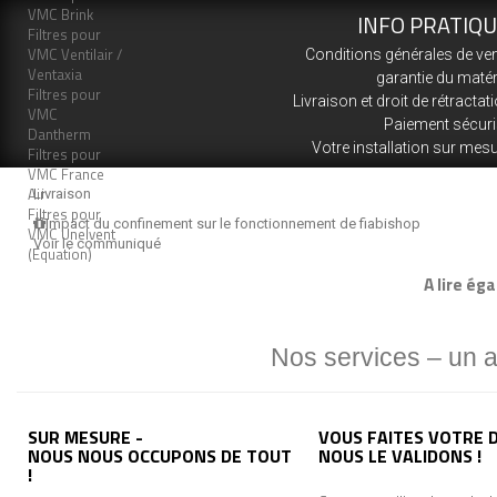
VMC Brink
INFO PRATIQ
Filtres pour
VMC Ventilair /
Conditions générales de ve
Ventaxia
garantie du matér
Filtres pour
Livraison et droit de rétractat
VMC
Paiement sécur
Dantherm
Votre installation sur mes
Filtres pour
VMC France
Air
Livraison
Filtres pour
Impact du confinement sur le fonctionnement de fiabishop
VMC Unelvent
Voir le communiqué
(Equation)
A lire ég
Nos services – un 
SUR MESURE -
VOUS FAITES VOTRE D
NOUS NOUS OCCUPONS DE TOUT
NOUS LE VALIDONS !
!