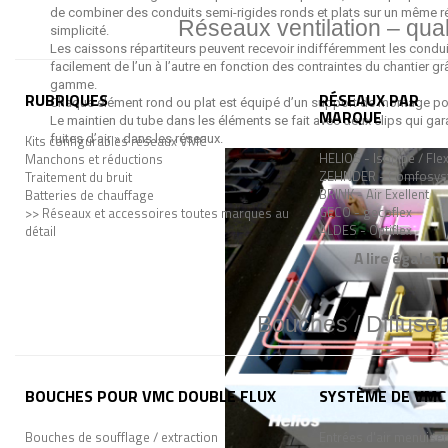
de combiner des conduits semi-rigides ronds et plats sur un même 
Réseaux ventilation – quali
simplicité.
Les caissons répartiteurs peuvent recevoir indifféremment les condui
facilement de l’un à l’autre en fonction des contraintes du chantier 
gamme.
RUBRIQUES
RÉSEAUX PAR
Chaque élément rond ou plat est équipé d’un support de montage pou
MARQUE
Le maintien du tube dans les éléments se fait avec deux clips qui ga
Kits configurables réseaux VMC
fuites d’air » dans les réseaux.
HELIOS - Isopipe / Fle
Manchons et réductions
ZEHNDER - Comfosys
Traitement du bruit
BRINK - Air Exellent
Batteries de chauffage
GECO - gecoflex
>> Réseaux et accessoires toutes marques au
ALDES - Optiflex
détail
A lire égalem
Bouches / Diffuseu
BOUCHES POUR VMC DOUBLE FLUX
SYSTÈME DE VMC 
Bouches de soufflage / extraction
Entrées d'air menuiser