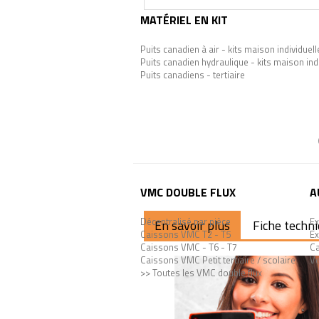
MATÉRIEL EN KIT
Puits canadien à air - kits maison individuell
Puits canadien hydraulique - kits maison ind
Puits canadiens - tertiaire
VMC DOUBLE FLUX
A
Décentralisé par pièce
Ex
En savoir plus
Fiche techn
Caissons VMC T2 - T5
Ex
Caissons VMC - T6 - T7
Ca
Caissons VMC Petit tertiaire / scolaire
Ve
>> Toutes les VMC double flux