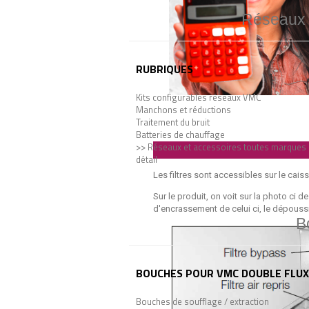
Réseaux ve
RUBRIQUES
Kits configurables réseaux VMC
Manchons et réductions
Traitement du bruit
Batteries de chauffage
>> Réseaux et accessoires toutes marques
détail
Les filtres sont accessibles sur le caisso
Sur le produit, on voit sur la photo ci de
d'encrassement de celui ci, le dépoussi
B
BOUCHES POUR VMC DOUBLE FLUX
Bouches de soufflage / extraction