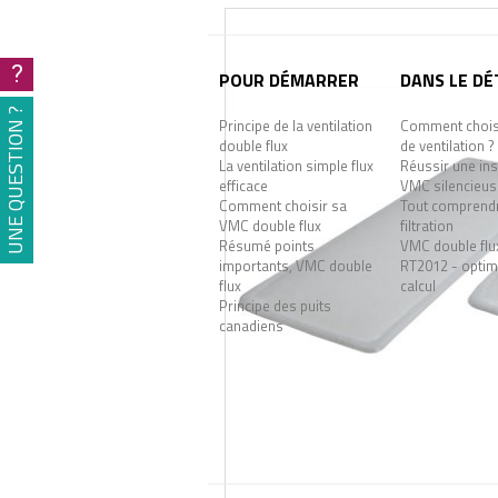
?
POUR DÉMARRER
DANS LE DÉ
UNE QUESTION ?
Principe de la ventilation
Comment choisi
double flux
de ventilation ?
La ventilation simple flux
Réussir une ins
efficace
VMC silencieus
Comment choisir sa
Tout comprendr
VMC double flux
filtration
Résumé points
VMC double flu
importants, VMC double
RT2012 - optimi
flux
calcul
Principe des puits
canadiens