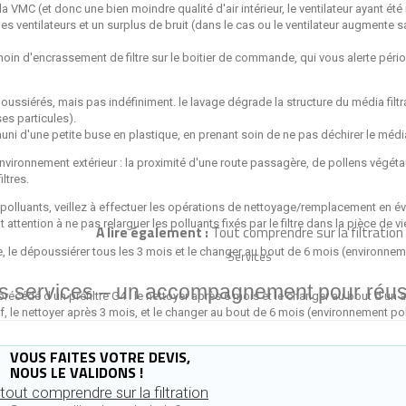
la VMC (et donc une bien moindre qualité d'air intérieur, le ventilateur ayant été 
s ventilateurs et un surplus de bruit (dans le cas ou le ventilateur augmente
oin d'encrassement de filtre sur le boitier de commande, qui vous alerte pério
oussiérés, mais pas indéfiniment. le lavage dégrade la structure du média filtr
ses particules).
 muni d'une petite buse en plastique, en prenant soin de ne pas déchirer le médi
'environnement extérieur : la proximité d'une route passagère, de pollens vég
ltres.
s polluants, veillez à effectuer les opérations de nettoyage/remplacement en évita
attention à ne pas relarguer les polluants fixés par le filtre dans la pièce de vi
A lire également :
T
out comprendre sur la filtration
e, le dépoussiérer tous les 3 mois et le changer au bout de 6 mois (environne
Services
s services – un accompagnement pour réuss
 précédé d'un préfiltre G4 : le nettoyer après 6 mois et le changer au bout d'un a
air neuf, le nettoyer après 3 mois, et le changer au bout de 6 mois (environnement 
VOUS FAITES VOTRE DEVIS,
NOUS LE VALIDONS !
tout comprendre sur la filtration