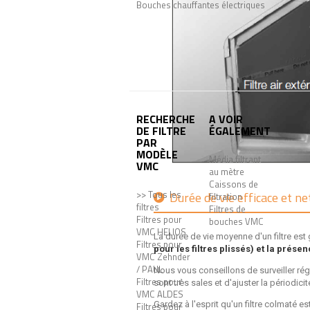
Bouches chauffantes électriques
RECHERCHE
A VOIR
DE FILTRE
ÉGALEMENT
PAR
MODÈLE
Média filtrant
VMC
au mètre
Caissons de
>> Tous les
Durée de vie efficace et ne
filtration
filtres
Filtres de
Filtres pour
bouches VMC
VMC HELIOS
La durée de vie moyenne d'un filtre e
Filtres pour
pour les filtres plissés) et la prése
VMC Zehnder
/ PAUL
Nous vous conseillons de surveiller rég
Filtres pour
sont très sales et d'ajuster la périodic
VMC ALDES
Gardez à l'esprit qu'un filtre colmaté
Filtres pour