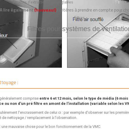
Bouches d'extraction hygroréglables
A lire également
(nouveau!)
:
critères à prendre en compte pour cho
Filtres
Filtres pour systèmes de ventilatio
ttoyage :
st généralement comprise
entre 6 et 12 mois, selon le type de média (6 mois 
nce ou non d'un pré filtre en amont de l'installation (variable selon les 
ulièrement l'encrassement de celui ci : par exemple d'observer sur les premières
ité de nettoyage / remplacement à l'observation.
 est une mauvaise chose pour le bon fonctionnement de la VMC.