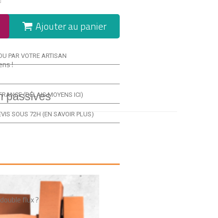
Ajouter au panier
OU PAR VOTRE ARTISAN
ens !
n passives
FRANCE (
DÉLAIS MOYENS ICI
)
VIS SOUS 72H (
EN SAVOIR PLUS
)
double flux ?