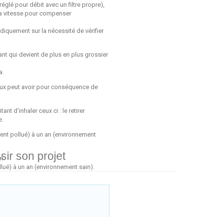
réglé pour débit avec un filtre propre),
 sa vitesse pour compenser
diquement sur la nécessité de vérifier
ant qui devient de plus en plus grossier
a.
étaux peut avoir pour conséquence de
nt d'inhaler ceux ci : le retirer
e.
ment pollué) à un an (environnement
ir son projet
n.
pollué) à un an (environnement sain).