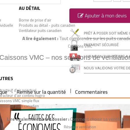
AU DÉTAIL
Ajouter à mon devis
e
Borne de prise d'air
ividuelle
Produits au détail - puits canadien
Ventilateur puits canadien
PRÊT À POSER SOIT MÊME 
A lire également :
Tout comprendre sur les puits canadi
PAIEMENT SÉCURISÉ
Caissons VMC
Caissons VMC – nos solutions de ventilatio
LIVRAISON SUR TOUTE LA 
NOUS VALIDONS VOTRE DE
UTRES
tracteur d'air ponctuel
ique
Remise sur la quantité
Commentaires
tracteur d'air continu hygro
issons VMC simple flux
ntilateur puits canadien
Lire également notre dossier :
Comment choisir sa ventilation 
Réseaux ventilation