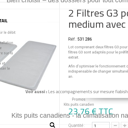
Bien choisir –
des dossiers pour tout co
2 Filtres G3 
medium avec 
TAIL
r le débit
Réf.:
531 286
tallation
e
Lot comprenant deux filtres G3 pou
e sur la
filtres G3 sont adaptés pour le préfiltr
extrait.
x et
Afin d'optimiser le fonctionnement d
ser le
indispensable de changer simultané
an.
Voir aussi :
Les accompagnements sur mesure fiabish
Promos
Kits puits canadien
23,76 €
TTC
Kits puits canadiens -
la climatisation na
Quantité :