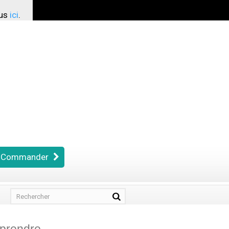
ous
ici
.
Commander