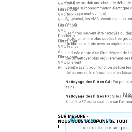
Soit il se produit une chute de débit de 
VMC Brink
Soit une surconsommation électrique de
Filtres pour
l'encrassement du filtre).
VMC Ventilair /
En général, les VMC récentes ont un tém
Ventaxia
celui ci.
Filtres pour
VMC
Les filtres peuvent être nettoyés ou dép
Dantherm
(et donc ne filtre plus que les très gros
Filtres pour
Un filtre se nettoie avec un aspirateur,
VMC France
Air
La durée de vie d'un filtre dépend de l
Filtres pour
devoir nettoyer plus régulièrement ses fi
VMC Unelvent
(Equation)
Le filtre ayant pour fonction de fixer le
délicatement, le dépoussierer en faisant 
Nettoyage des filtres G4 :
Par princip
sain).
No
Nettoyage des filtres F7 :
Si le F7 est
Si le filtre F7 est le seul filtre sur l'
SUR MESURE -
EN SAVOIR PLUS
NOUS NOUS OCCUPONS DE TOUT
!
Voir notre dossier pour 