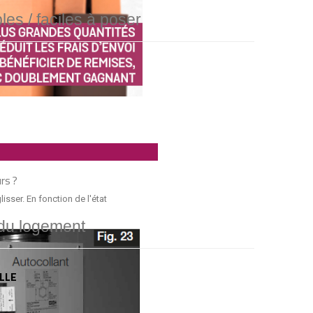
les / faciles à poser
rs ?
lisser. En fonction de l'état
 du logement
LLE