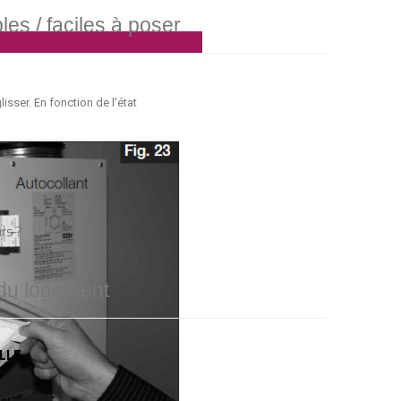
les / faciles à poser
lisser. En fonction de l'état
rs ?
 du logement
LLE