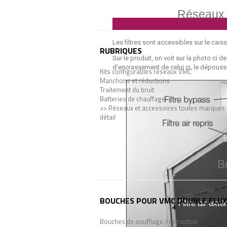
Réseaux ve
Les filtres sont accessibles sur le caisso
RUBRIQUES
Sur le produit, on voit sur la photo ci de
d'encrassement de celui ci, le dépoussi
Kits configurables réseaux VMC
Manchons et réductions
Traitement du bruit
Batteries de chauffage
>> Réseaux et accessoires toutes marques
détail
B
BOUCHES POUR VMC DOUBLE FLUX
Bouches de soufflage / extraction