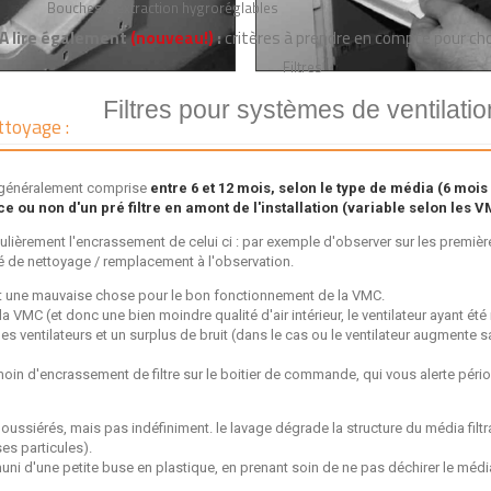
Bouches d'extraction hygroréglables
A lire également
(nouveau!)
:
critères à prendre en compte pour cho
Filtres
Filtres pour systèmes de ventilatio
ttoyage :
st généralement comprise
entre 6 et 12 mois, selon le type de média (6 mois 
nce ou non d'un pré filtre en amont de l'installation (variable selon les 
ulièrement l'encrassement de celui ci : par exemple d'observer sur les premières
ité de nettoyage / remplacement à l'observation.
 est une mauvaise chose pour le bon fonctionnement de la VMC.
la VMC (et donc une bien moindre qualité d'air intérieur, le ventilateur ayant été 
s ventilateurs et un surplus de bruit (dans le cas ou le ventilateur augmente
oin d'encrassement de filtre sur le boitier de commande, qui vous alerte pério
oussiérés, mais pas indéfiniment. le lavage dégrade la structure du média filtr
ses particules).
 muni d'une petite buse en plastique, en prenant soin de ne pas déchirer le médi