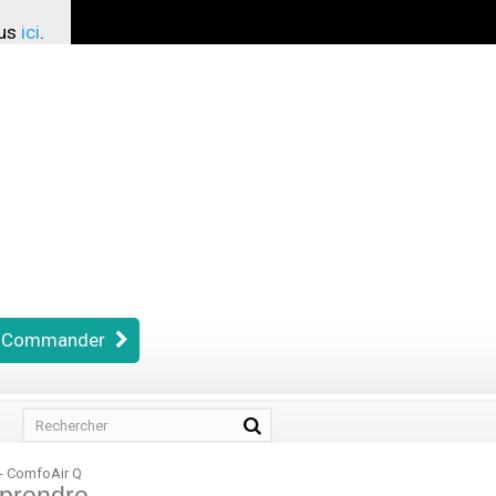
ous
ici
.
Commander
7 - ComfoAir Q