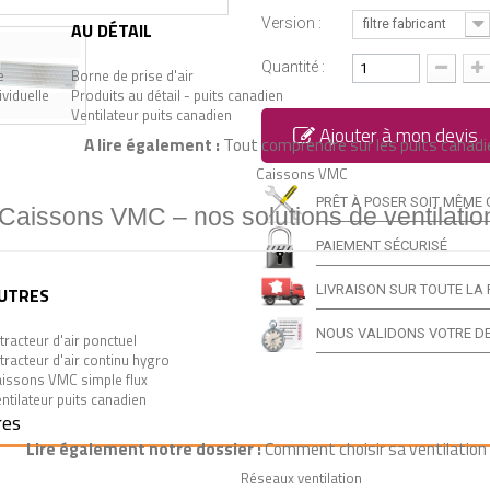
Version :
filtre fabricant
AU DÉTAIL
Quantité :
e
Borne de prise d'air
ividuelle
Produits au détail - puits canadien
Ventilateur puits canadien
Ajouter à mon devis
A lire également :
Tout comprendre sur les puits canadi
Caissons VMC
PRÊT À POSER SOIT MÊME 
Caissons VMC – nos solutions de ventilatio
PAIEMENT SÉCURISÉ
LIVRAISON SUR TOUTE LA 
UTRES
NOUS VALIDONS VOTRE DE
tracteur d'air ponctuel
tracteur d'air continu hygro
issons VMC simple flux
ntilateur puits canadien
res
Lire également notre dossier :
Comment choisir sa ventilation 
Réseaux ventilation