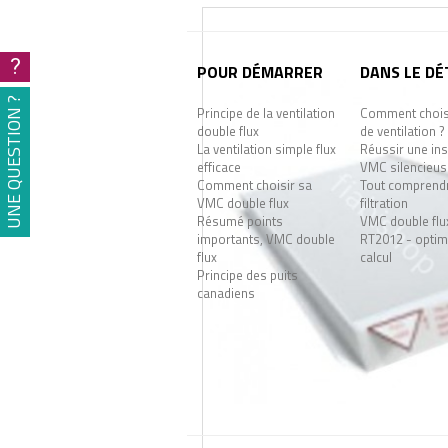
?
POUR DÉMARRER
DANS LE DÉ
UNE QUESTION ?
Principe de la ventilation
Comment choisi
double flux
de ventilation ?
La ventilation simple flux
Réussir une ins
efficace
VMC silencieus
Comment choisir sa
Tout comprendr
VMC double flux
filtration
Résumé points
VMC double flu
importants, VMC double
RT2012 - optimi
flux
calcul
Principe des puits
canadiens