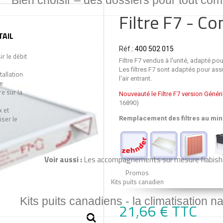
Bien choisir –
des dossiers pour tout co
Filtre F7 - C
TAIL
Réf.:
400 502 015
r le débit
Filtre F7 vendus à l'unité, adapté p
Les filtres F7 sont adaptés pour assu
tallation
l'air entrant.
e
e sur la
Nouveauté le Filtre F7 version Génér
16890)
x et
ser le
Remplacement des filtres au min
Voir aussi :
Les accompagnements sur mesure fiabish
Promos
Kits puits canadien
Kits puits canadiens -
la climatisation na
21,66 €
TTC