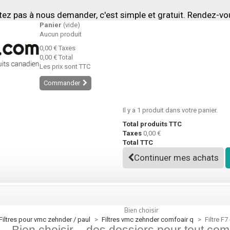
tez pas à nous demander, c'est simple et gratuit. Rendez-v
Panier
(vide)
Aucun produit
0,00 €
Taxes
0,00 €
Total
Les prix sont TTC
Commander
Il y a 1 produit dans votre panier.
Total produits TTC
Taxes
0,00 €
Total TTC
Continuer mes achats
Bien choisir
filtres pour vmc zehnder / paul
>
filtres vmc zehnder comfoair q
>
Filtre F