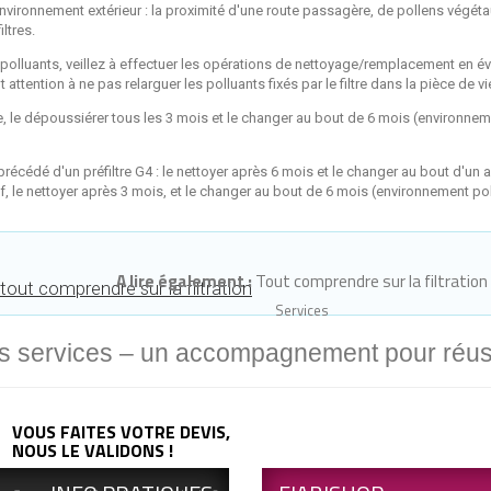
'environnement extérieur : la proximité d'une route passagère, de pollens vég
ltres.
s polluants, veillez à effectuer les opérations de nettoyage/remplacement en évita
attention à ne pas relarguer les polluants fixés par le filtre dans la pièce de vi
e, le dépoussiérer tous les 3 mois et le changer au bout de 6 mois (environne
 précédé d'un préfiltre G4 : le nettoyer après 6 mois et le changer au bout d'un a
air neuf, le nettoyer après 3 mois, et le changer au bout de 6 mois (environnement 
A lire également :
T
out comprendre sur la filtration
tout comprendre sur la filtration
Services
s services – un accompagnement pour réuss
VOUS FAITES VOTRE DEVIS,
NOUS LE VALIDONS !