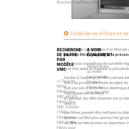
Bouches chauffantes électriques
Durée de vie efficace et ne
RECHERCHE
A VOIR
La durée de vie moyenne d'un filtre e
DE FILTRE
ÉGALEMENT
pour les filtres plissés) et la prése
PAR
MODÈLE
Nous vous conseillons de surveiller rég
Média filtrant
VMC
sont très sales et d'ajuster la périodic
au mètre
Caissons de
Gardez à l'esprit qu'un filtre colmaté
>> Tous les
filtration
Soit il se produit une chute de débit de 
filtres
Filtres de
Soit une surconsommation électrique de
Filtres pour
bouches VMC
l'encrassement du filtre).
VMC HELIOS
En général, les VMC récentes ont un tém
Filtres pour
celui ci.
VMC Zehnder
/ PAUL
Les filtres peuvent être nettoyés ou dép
Filtres pour
(et donc ne filtre plus que les très gros
VMC ALDES
Un filtre se nettoie avec un aspirateur,
Filtres pour