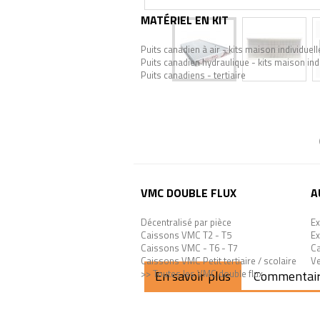
MATÉRIEL EN KIT
Puits canadien à air - kits maison individuell
Puits canadien hydraulique - kits maison ind
Puits canadiens - tertiaire
VMC DOUBLE FLUX
A
Décentralisé par pièce
Ex
Caissons VMC T2 - T5
Ex
Caissons VMC - T6 - T7
Ca
Caissons VMC Petit tertiaire / scolaire
Ve
>> Toutes les VMC double flux
En savoir plus
Commentai