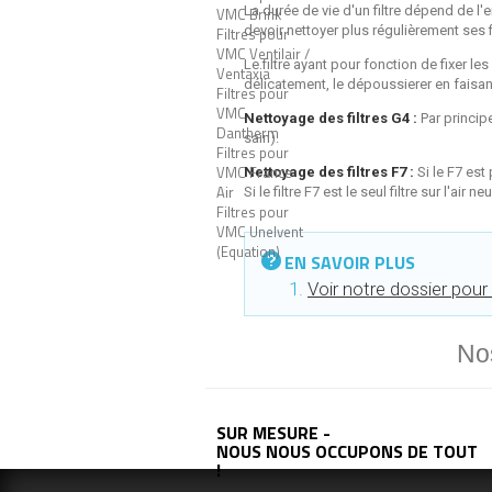
La durée de vie d'un filtre dépend de l
VMC Brink
devoir nettoyer plus régulièrement ses fi
Filtres pour
VMC Ventilair /
Le filtre ayant pour fonction de fixer le
Ventaxia
délicatement, le dépoussierer en faisant 
Filtres pour
VMC
Nettoyage des filtres G4 :
Par princip
Dantherm
sain).
Filtres pour
VMC France
Nettoyage des filtres F7 :
Si le F7 est
Air
Si le filtre F7 est le seul filtre sur l'
Filtres pour
VMC Unelvent
(Equation)
EN SAVOIR PLUS
Voir notre dossier pour 
No
SUR MESURE -
NOUS NOUS OCCUPONS DE TOUT
!