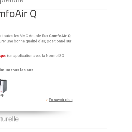
mprendre
omfoAir Q
our toutes les VMC double flux
ComfoAir Q
.
rer une bonne qualité d'air, positionné sur
ique
(en application avec la Norme ISO
imum tous les ans.
op
En savoir plus
turelle