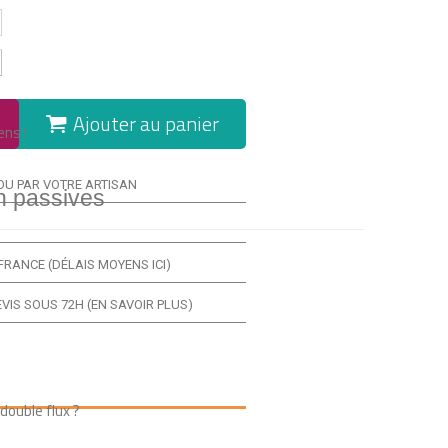
Ajouter au panier
ens !
OU PAR VOTRE ARTISAN
n passives
FRANCE (
DÉLAIS MOYENS ICI
)
VIS SOUS 72H (
EN SAVOIR PLUS
)
double flux ?