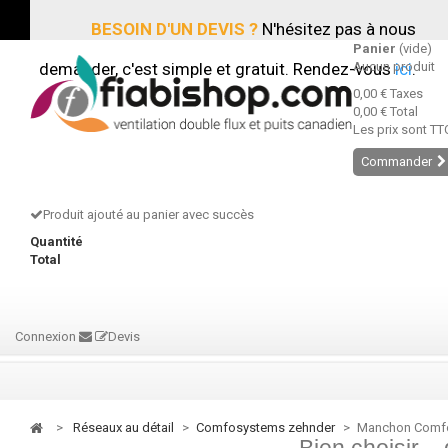
BESOIN D'UN DEVIS ?
N'hésitez pas à nous
Panier
(vide)
demander, c'est simple et gratuit. Rendez-vous
Aucun produit
ici
.
0,00 €
Taxes
0,00 €
Total
Les prix sont TT
Commander
Produit ajouté au panier avec succès
Quantité
Total
Connexion
Devis
>
réseaux au détail
>
comfosystems zehnder
>
Manchon Comfo