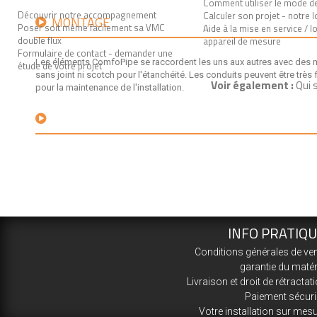
Comment utiliser le mode de
Découvrir notre accompagnement
Calculer son projet - notre l
MONTAGE
Poser soit même facilement sa VMC
Aide à la mise en service / l
double flux
appareil de mesure
Formulaire de contact - demander une
Les éléments ComfoPipe se raccordent les uns aux autres avec des
étude de votre projet
sans joint ni scotch pour l'étanchéité. Les conduits peuvent être très
Voir également :
Qui 
pour la maintenance de l'installation.
INFO PRATIQ
Conditions générales de ve
garantie du matér
Livraison et droit de rétractat
Paiement sécur
Votre installation sur mes