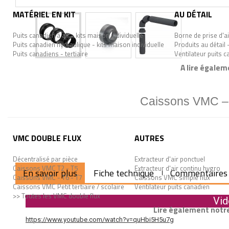
MATÉRIEL EN KIT
AU DÉTAIL
Puits canadien à air - kits maison individuelle
Borne de prise d'ai
Puits canadien hydraulique - kits maison individuelle
Produits au détail 
Puits canadiens - tertiaire
Ventilateur puits 
A lire égalem
Caissons VMC – n
VMC DOUBLE FLUX
AUTRES
Décentralisé par pièce
Extracteur d'air ponctuel
Caissons VMC T2 - T5
Extracteur d'air continu hygro
En savoir plus
Fiche technique
Commentaires
Caissons VMC - T6 - T7
Caissons VMC simple flux
Caissons VMC Petit tertiaire / scolaire
Ventilateur puits canadien
>> Toutes les VMC double flux
Vid
Lire également notre
https://www.youtube.com/watch?v=quHbi5H5u7g