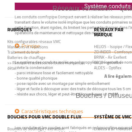
Système conduit
Réseaux ventilation – quali
Les conduits comfopipe Compact servent à réaliser les réseaux primair
transitant dans le volume isolé implique que les conduits primaires s
cette fonction, étant rigides, ils limitent les pertes de charges dans l
RUBRIQUES
RÉSEAUX PAR
opérations de maintenance et nettoyage des réseaux.
MARQUE
Kits configurables réseaux VMC
Principe
HELIOS - Isopipe / Fle
Manchons et réductions
ZEHNDER - Comfosys
Traitement du bruit
BRINK - Air Exellent
Batteries de chauffage
GECO - gecoflex
>> Réseaux et accessoires toutes marques au
Le système des conduits isolés en polypropylène présentent de nom
ALDES - Optiflex
détail
- évite la condensation
- paroi intérieure lisse et facilement nettoyable
A lire égalem
- bonne qualité phonique
- pose rapide avec un montage par simple emboîtement
- léger et facile à découper avec des traits de découpe tous les 5 cm
Bouches / Diffuseu
- résiste aux chocs, léger et peut-être découpé avec un cutter.
Caractéristiques techniques
BOUCHES POUR VMC DOUBLE FLUX
SYSTÈME DE VMC 
Les conduits et les coudes sont fabriqués en polypropylène expansé
Bouches de soufflage / extraction
Entrées d'air menuiser