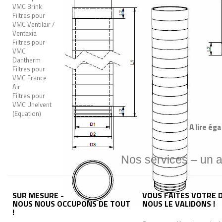
VMC Brink
Filtres pour
VMC Ventilair /
Ventaxia
Filtres pour
VMC
Dantherm
Filtres pour
VMC France
Air
Filtres pour
VMC Unelvent
(Equation)
A lire ég
Nos services – un 
SUR MESURE -
VOUS FAITES VOTRE D
NOUS NOUS OCCUPONS DE TOUT
NOUS LE VALIDONS !
!