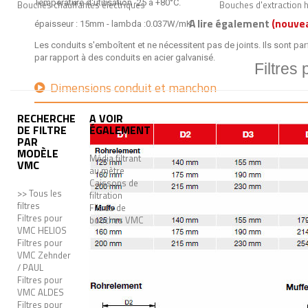
Température d'utilisation -25 à +80°C.
Bouches chauffantes électriques
Bouches d'extraction 
A lire également
(nouve
épaisseur : 15mm - lambda :0.037W/mK
Les conduits s'emboîtent et ne nécessitent pas de joints. Ils sont pa
par rapport à des conduits en acier galvanisé.
Filtres
Dimensions conduit et manchon
RECHERCHE
A VOIR
DE FILTRE
ÉGALEMENT
PAR
MODÈLE
Média filtrant
VMC
au mètre
Caissons de
>> Tous les
filtration
filtres
Filtres de
Filtres pour
bouches VMC
VMC HELIOS
Filtres pour
VMC Zehnder
/ PAUL
Filtres pour
VMC ALDES
Filtres pour