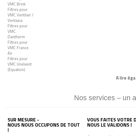
VMC Brink
Filtres pour
VMC Ventilair /
Ventaxia
Filtres pour
VMC
Dantherm
Filtres pour
VMC France
Air
Filtres pour
VMC Unelvent
(Equation)
A lire ég
Nos services – un 
SUR MESURE -
VOUS FAITES VOTRE D
NOUS NOUS OCCUPONS DE TOUT
NOUS LE VALIDONS !
!