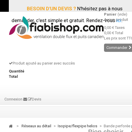
BESOIN D'UN DEVIS ?
N'hésitez pas à nous
Panier
(vide)
demander, c'est simple et gratuit. Rendez-vous
Aucun produit
ici
.
0,00 €
Taxes
0,00 €
Total
Les prix sont TT
Commander
Produit ajouté au panier avec succès
Quantité
Total
Connexion
Devis
>
réseaux au détail
>
isopipe/flexpipe helios
>
Bande perforée p