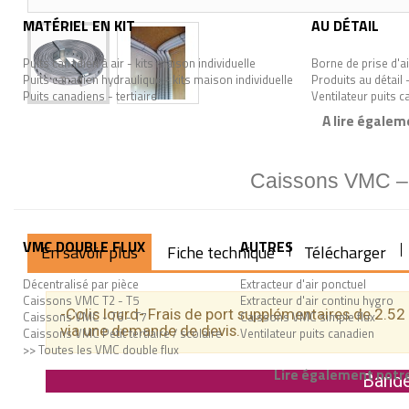
MATÉRIEL EN KIT
AU DÉTAIL
Puits canadien à air - kits maison individuelle
Borne de prise d'ai
Puits canadien hydraulique - kits maison individuelle
Produits au détail 
Puits canadiens - tertiaire
Ventilateur puits 
A lire égalem
Caissons VMC – n
VMC DOUBLE FLUX
AUTRES
En savoir plus
Fiche technique
Télécharger
Décentralisé par pièce
Extracteur d'air ponctuel
Caissons VMC T2 - T5
Extracteur d'air continu hygro
-Colis lourd- Frais de port supplémentaires de 2.52
Caissons VMC - T6 - T7
Caissons VMC simple flux
via une demande de devis.
Caissons VMC Petit tertiaire / scolaire
Ventilateur puits canadien
>> Toutes les VMC double flux
Lire également notre
Bande