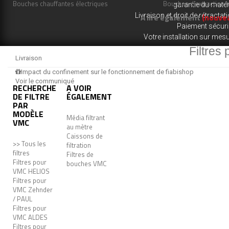
Bouches chauffantes électriques
Bouches d'extraction 
garantie du matér
Livraison et droit de rétractat
A lire également
(nouve
Paiement sécur
Votre installation sur mes
Filtres
Livraison
Impact du confinement sur le fonctionnement de fiabishop
Voir le communiqué
RECHERCHE
A VOIR
DE FILTRE
ÉGALEMENT
PAR
MODÈLE
Média filtrant
VMC
au mètre
Caissons de
>> Tous les
filtration
filtres
Filtres de
Filtres pour
bouches VMC
VMC HELIOS
Filtres pour
VMC Zehnder
/ PAUL
Filtres pour
VMC ALDES
Filtres pour