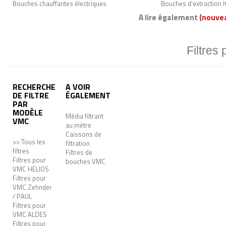
Bouches chauffantes électriques
Bouches d'extraction 
A lire également
(nouve
Filtres
RECHERCHE
A VOIR
DE FILTRE
ÉGALEMENT
PAR
MODÈLE
Média filtrant
VMC
au mètre
Caissons de
>> Tous les
filtration
filtres
Filtres de
Filtres pour
bouches VMC
VMC HELIOS
Filtres pour
VMC Zehnder
/ PAUL
Filtres pour
VMC ALDES
Filtres pour