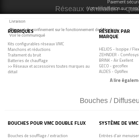
Paiement sécur
Réseaux ventilation – quali
Votre installation sur mes
Livraison
RUBRIQUES
Impact du confinement sur le fonctionnement de fiabishop
RÉSEAUX PAR
MARQUE
Voir le communiqué
Kits configurables réseaux VMC
HELIOS - Isopipe / Fle
Manchons et réductions
ZEHNDER - Comfosys
Traitement du bruit
BRINK - Air Exellent
Batteries de chauffage
GECO - gecoflex
>> Réseaux et accessoires toutes marques au
ALDES - Optiflex
détail
A lire égalem
Bouches / Diffuseu
BOUCHES POUR VMC DOUBLE FLUX
SYSTÈME DE VMC 
Bouches de soufflage / extraction
Entrées d'air menuiser