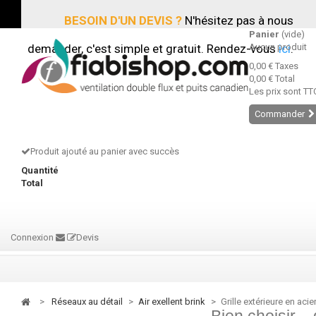
BESOIN D'UN DEVIS ?
N'hésitez pas à nous
Panier
(vide)
demander, c'est simple et gratuit. Rendez-vous
Aucun produit
ici
.
0,00 €
Taxes
0,00 €
Total
Les prix sont TT
Commander
Produit ajouté au panier avec succès
Quantité
Total
Connexion
Devis
>
réseaux au détail
>
air exellent brink
>
Grille extérieure en acie