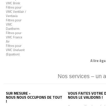
VMC Brink
Filtres pour
VMC Ventilair /
Ventaxia
Filtres pour
VMC
Dantherm
Filtres pour
VMC France
Air
Filtres pour
VMC Unelvent
(Equation)
A lire ég
Nos services – un 
SUR MESURE -
VOUS FAITES VOTRE D
NOUS NOUS OCCUPONS DE TOUT
NOUS LE VALIDONS !
!