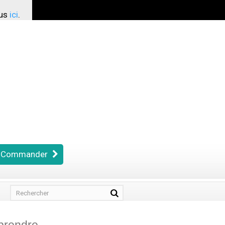
ous
ici
.
Commander