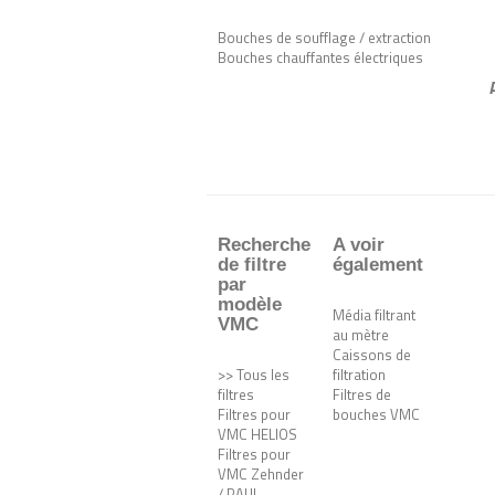
Bouches de soufflage / extraction
Bouches chauffantes électriques
Recherche
A voir
de filtre
également
par
modèle
Média filtrant
VMC
au mètre
Caissons de
>> Tous les
filtration
filtres
Filtres de
Filtres pour
bouches VMC
VMC HELIOS
Filtres pour
VMC Zehnder
/ PAUL