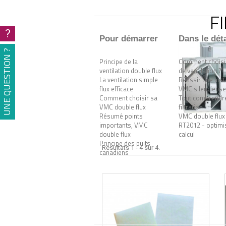
F
?
Pour démarrer
Dans le déta
UNE QUESTION ?
Principe de la
Comment choisir
ventilation double flux
de ventilation ?
La ventilation simple
Réussir une inst
flux efficace
VMC silencieuse
Comment choisir sa
Tout comprendre
VMC double flux
filtration
Résumé points
VMC double flux
importants, VMC
RT2012 - optimis
double flux
calcul
Principe des puits
Résultats 1 - 4 sur 4.
canadiens