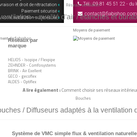
Tél :
09 81 45 51 22 - du 
Réseaux ventilation
vraison et droit de rétractation
Paiement sécurisé
contact@fiabishop.com
ntilation – qualité d’air / étanches et durab
Votre installation sur mesure
Moyens de paiement
ement de fiabishop
Réseaux par
marque
HELIOS - Isopipe / Flexpipe
ZEHNDER - Comfosystems
BRINK - Air Exellent
GECO - gecoflex
ALDES - Optiflex
A lire également :
Comment choisir ses réseaux intérieu
Bouches
uches / Diffuseurs adaptés à la ventilation
Système de VMC simple flux & ventilation naturelle