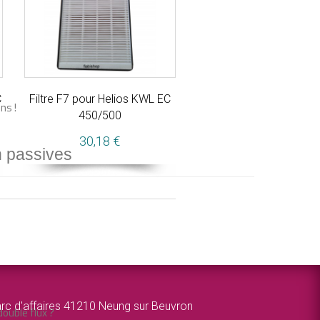
C
Filtre F7 pour Helios KWL EC
ns !
450/500
30,18 €
n passives
rc d'affaires 41210 Neung sur Beuvron
ouble flux ?