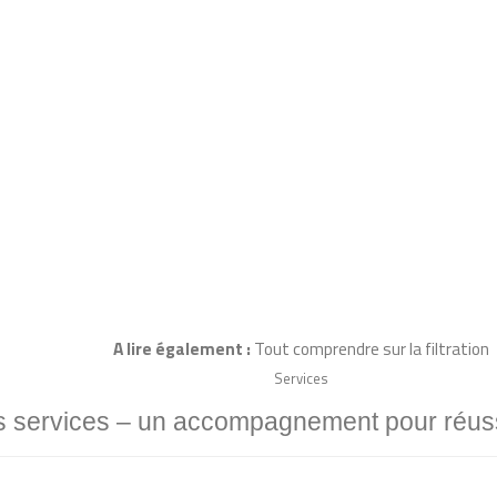
A lire également :
T
out comprendre sur la filtration
Services
 services – un accompagnement pour réussi