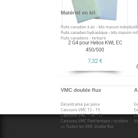
Matériel en kit
Puits canadien à air - kits maison individuell
Puits canadien hydraulique - kits maison ind
Puits canadiens - tertiaire
2 G4 pour Helios KWL EC
450/500
7,32 €
VMC double flux
A
Décentralisé par pièce
Ex
Caissons VMC T2 - T5
Ex
Caissons VMC - T6 - T7
Ca
Caissons VMC Petit tertiaire / scolaire
Ve
>> Toutes les VMC double flux