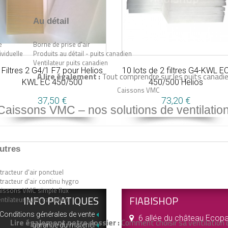
Au détail
e
Borne de prise d'air
ividuelle
Produits au détail - puits canadien
Ventilateur puits canadien
Filtres 2 G4/1 F7 pour Helios
10 lots de 2 filtres G4-KWL E
A lire également :
Tout comprendre sur les puits canadie
KWL EC 450/500
450/500 Helios
Caissons VMC
37,50 €
73,20 €
Caissons VMC – nos solutions de ventilatio
utres
tracteur d'air ponctuel
tracteur d'air continu hygro
issons VMC simple flux
INFO PRATIQUES
FIABISHOP
ntilateur puits canadien
Conditions générales de vente
6 allée du château Ecopa
Lire également notre dossier :
Comment choisir sa ventilation d
garantie du matériel