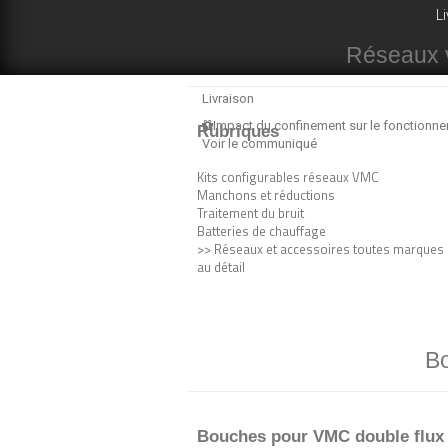
Li
Réseaux ve
Livraison
Impact du confinement sur le fonctionn
Rubriques
Voir le communiqué
Kits configurables réseaux VMC
Manchons et réductions
Traitement du bruit
Batteries de chauffage
>> Réseaux et accessoires toutes marques
au détail
Bo
Bouches pour VMC double flux