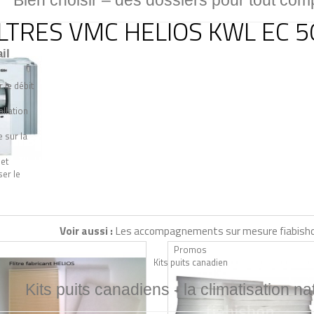
Bien choisir –
des dossiers pour tout com
ILTRES VMC HELIOS KWL EC 5
il
 le débit
allation
 sur la
 et
er le
Voir aussi :
Les accompagnements sur mesure fiabish
Promos
Kits puits canadien
Kits puits canadiens -
la climatisation na