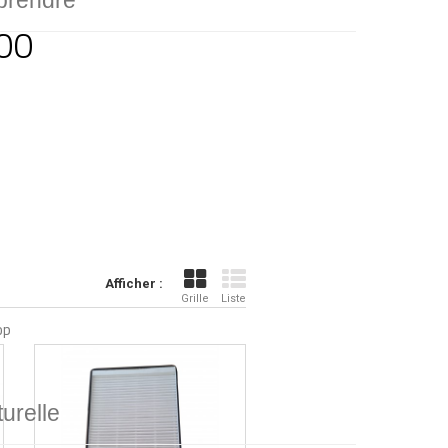
prendre
00
Afficher :
Grille
Liste
op
turelle