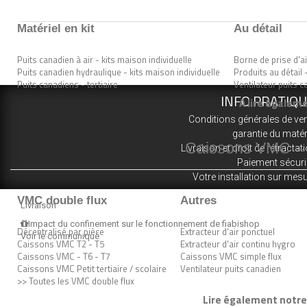
Matériel en kit
Au détail
Puits canadien à air - kits maison individuelle
Borne de prise d'ai
Puits canadien hydraulique - kits maison individuelle
Produits au détail 
Puits canadiens - tertiaire
Ventilateur puits 
INFO PRATIQ
A lire égaleme
Conditions générales de ve
garantie du matér
Caissons VMC – n
Livraison et droit de rétractat
Paiement sécur
Votre installation sur mes
VMC double flux
Autres
Livraison
Impact du confinement sur le fonctionnement de fiabishop
Décentralisé par pièce
Extracteur d'air ponctuel
Voir le communiqué
Caissons VMC T2 - T5
Extracteur d'air continu hygro
Caissons VMC - T6 - T7
Caissons VMC simple flux
Caissons VMC Petit tertiaire / scolaire
Ventilateur puits canadien
>> Toutes les VMC double flux
Lire également notre 