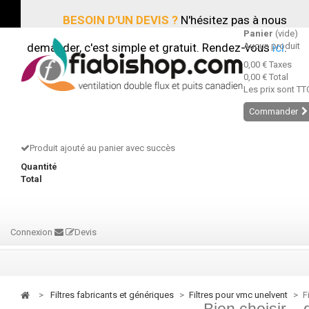
BESOIN D'UN DEVIS ?
N'hésitez pas à nous
Panier
(vide)
demander, c'est simple et gratuit. Rendez-vous
Aucun produit
ici
.
0,00 €
Taxes
0,00 €
Total
Les prix sont TT
Commander
Produit ajouté au panier avec succès
Quantité
Total
Connexion
Devis
>
filtres fabricants et génériques
>
filtres pour vmc unelvent
>
F