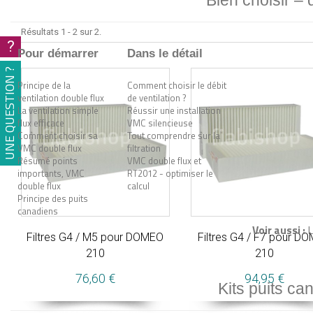
Bien choisir –
Résultats 1 - 2 sur 2.
?
Pour démarrer
Dans le détail
UNE QUESTION ?
Principe de la
Comment choisir le débit
ventilation double flux
de ventilation ?
La ventilation simple
Réussir une installation
flux efficace
VMC silencieuse
Comment choisir sa
Tout comprendre sur la
VMC double flux
filtration
Résumé points
VMC double flux et
importants, VMC
RT2012 - optimiser le
double flux
calcul
Principe des puits
canadiens
Voir aussi :
L
Filtres G4 / M5 pour DOMEO
Filtres G4 / F7 pour D
210
210
76,60 €
94,95 €
Kits puits ca