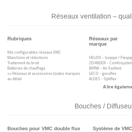
Réseaux ventilation – quali
Rubriques
Réseaux par
marque
Kits configurables réseaux VMC
Manchons et réductions
HELIOS - Isopipe / Flexpi
Traitement du bruit
ZEHNDER - Comfosyste
Batteries de chauffage
BRINK - Air Exellent
>> Réseaux et accessoires toutes marques
GECO - gecoflex
au détail
ALDES - Optiflex
A lire égaleme
Bouches / Diffuseu
Bouches pour VMC double flux
Système de VMC s