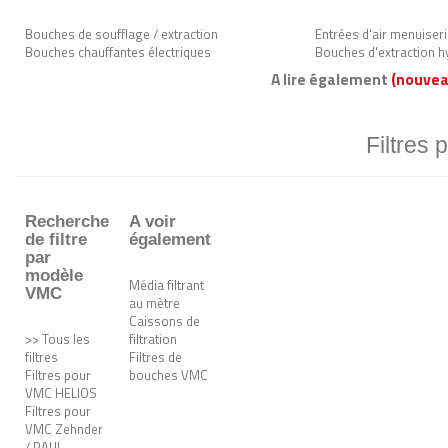
Bouches de soufflage / extraction
Entrées d'air menuiser
Bouches chauffantes électriques
Bouches d'extraction h
A lire également
(nouvea
Filtres 
Recherche
A voir
de filtre
également
par
modèle
Média filtrant
VMC
au mètre
Caissons de
>> Tous les
filtration
filtres
Filtres de
Filtres pour
bouches VMC
VMC HELIOS
Filtres pour
VMC Zehnder
/ PAUL