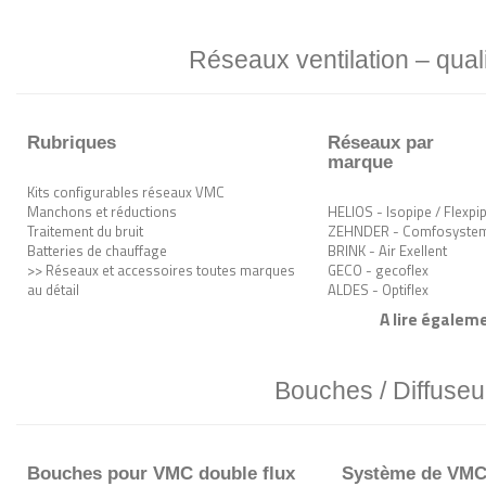
Réseaux ventilation – quali
Rubriques
Réseaux par
marque
Kits configurables réseaux VMC
Manchons et réductions
HELIOS - Isopipe / Flexpi
Traitement du bruit
ZEHNDER - Comfosyste
Batteries de chauffage
BRINK - Air Exellent
>> Réseaux et accessoires toutes marques
GECO - gecoflex
au détail
ALDES - Optiflex
A lire égaleme
Bouches / Diffuseu
Bouches pour VMC double flux
Système de VMC s