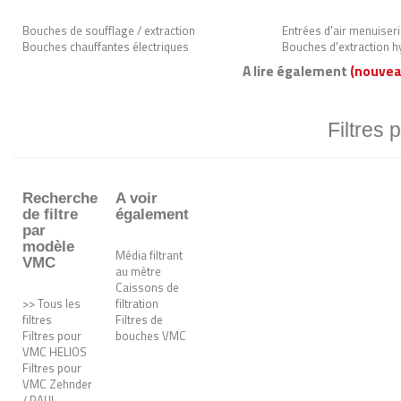
Bouches de soufflage / extraction
Entrées d'air menuiser
Bouches chauffantes électriques
Bouches d'extraction h
A lire également
(nouvea
Filtres 
Recherche
A voir
de filtre
également
par
modèle
Média filtrant
VMC
au mètre
Caissons de
>> Tous les
filtration
filtres
Filtres de
Filtres pour
bouches VMC
VMC HELIOS
Filtres pour
VMC Zehnder
/ PAUL