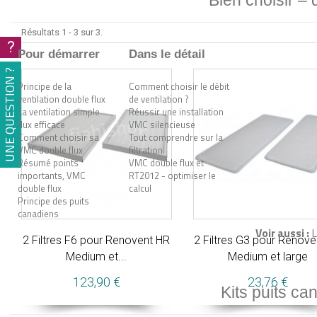
Bien choisir –
Résultats 1 - 3 sur 3.
?
Pour démarrer
Dans le détail
UNE QUESTION ?
Principe de la
Comment choisir le débit
ventilation double flux
de ventilation ?
La ventilation simple
Réussir une installation
flux efficace
VMC silencieuse
Comment choisir sa
Tout comprendre sur la
VMC double flux
filtration
Résumé points
VMC double flux et
importants, VMC
RT2012 - optimiser le
double flux
calcul
Principe des puits
canadiens
Voir aussi :
L
2 Filtres F6 pour Renovent HR
2 Filtres G3 pour Renove
Medium et...
Medium et large
123,90 €
23,76 €
Kits puits ca