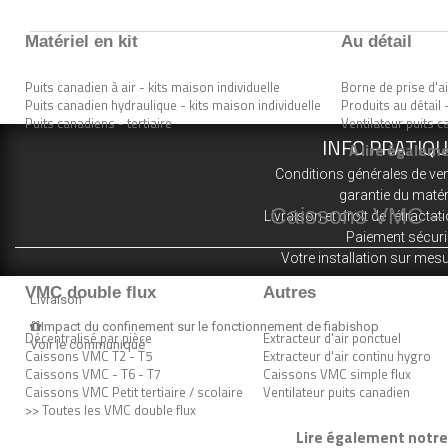
Matériel en kit
Au détail
Puits canadien à air - kits maison individuelle
Borne de prise d'ai
Puits canadien hydraulique - kits maison individuelle
Produits au détail 
Puits canadiens - tertiaire
Ventilateur puits 
INFO PRATIQ
A lire égaleme
Conditions générales de ve
garantie du matér
Caissons VMC – n
Livraison et droit de rétractat
Paiement sécur
Votre installation sur mes
VMC double flux
Autres
Livraison
Impact du confinement sur le fonctionnement de fiabishop
Décentralisé par pièce
Extracteur d'air ponctuel
Voir le communiqué
Caissons VMC T2 - T5
Extracteur d'air continu hygro
Caissons VMC - T6 - T7
Caissons VMC simple flux
Caissons VMC Petit tertiaire / scolaire
Ventilateur puits canadien
>> Toutes les VMC double flux
Lire également notre 