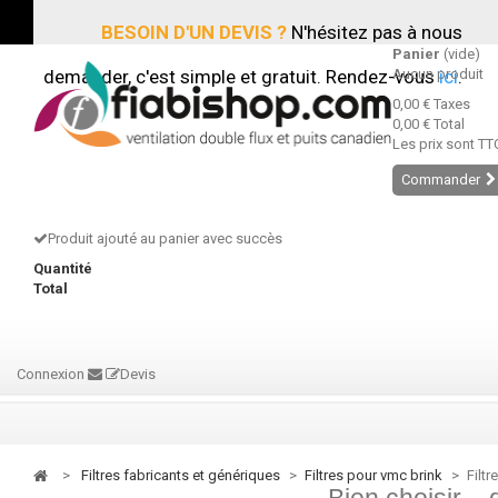
BESOIN D'UN DEVIS ?
N'hésitez pas à nous
Panier
(vide)
demander, c'est simple et gratuit. Rendez-vous
Aucun produit
ici
.
0,00 €
Taxes
0,00 €
Total
Les prix sont TT
Commander
Produit ajouté au panier avec succès
Quantité
Total
Connexion
Devis
>
filtres fabricants et génériques
>
filtres pour vmc brink
>
Filt