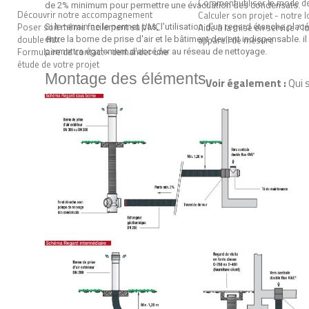
Comment utiliser le mode de
de 2% minimum pour permettre une évacuation des condensats.
Découvrir notre accompagnement
Calculer son projet - notre l
Poser soit même facilement sa VMC
Aide à la mise en service / l
Si le terrain ne le permet pas, l'utilisation d'un regard étanche placé
double flux
appareil de mesure
entre la borne de prise d'air et le bâtiment devient indispensable. il
Formulaire de contact - demander une
permettra également d'accéder au réseau de nettoyage.
étude de votre projet
Montage des éléments
Voir également :
Qui 