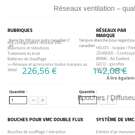
Réseaux ventilation – quali
RUBRIQUES
RÉSEAUX PAR
MARQUE
Barre Dn 300 pour puits canadien 2
Tampon étanche pour regard pu
Kits configurables réseaux VMC
ml
canadien
HELIOS - Isopipe / Fle
Manchons et réductions
ZEHNDER - Comfosys
Traitement du bruit
BRINK - Air Exellent
Batteries de chauffage
GECO - gecoflex
>> Réseaux et accessoires toutes marques au
226,56 €
142,08 €
ALDES - Optiflex
détail
A lire égalem
Quantité :
Quantité :
Bouches / Diffuseu
BOUCHES POUR VMC DOUBLE FLUX
SYSTÈME DE VMC 
Bouches de soufflage / extraction
Entrées d'air menuiser