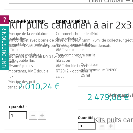
Bien choisir –
?
KIT puits canadien à air 2x
POUR DÉMARRER
DANS LE DÉTAIL
UNE QUESTION ?
Principe de la ventilation
Comment choisir le débit
double flux
de ventilation ?
Kit complet avec borne de prise d'air DN315mm, 75ml de collecteur géot
La ventilation simple flux
Réussir une installation
353mm /DNint.300mm pour la récupération des condensats.
efficace
VMC silencieuse
Comment choisir sa
Tout comprendre sur la
Borne de prise d'air DN 315- 600
x 3
VMC double flux
filtration
m3/h
Collecteur
Résumé points
VMC double flux et
géothermique DN200 -
importants, VMC double
RT2012 - optimiser le
25 ml
flux
calcul
Principe des puits
2 010,24 €
canadiens
2 479,68 €
Voir aussi :
Quantité :
Quantité :
Kits puits ca