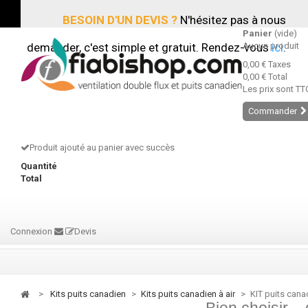
BESOIN D'UN DEVIS ?
N'hésitez pas à nous
Panier
(vide)
demander, c'est simple et gratuit. Rendez-vous
Aucun produit
ici
.
0,00 €
Taxes
0,00 €
Total
Les prix sont TT
Commander
Produit ajouté au panier avec succès
Quantité
Total
Connexion
Devis
>
kits puits canadien
>
kits puits canadien à air
>
KIT puits cana