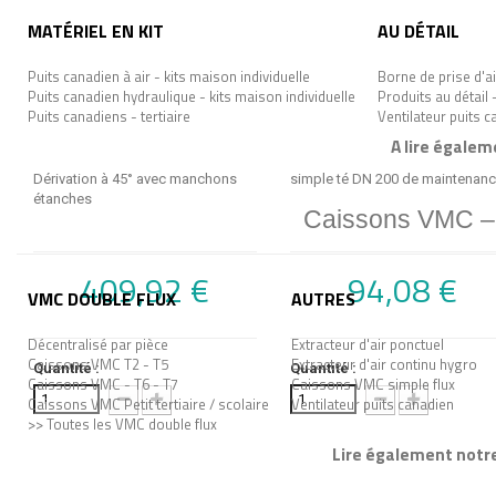
MATÉRIEL EN KIT
AU DÉTAIL
Puits canadien à air - kits maison individuelle
Borne de prise d'ai
Puits canadien hydraulique - kits maison individuelle
Produits au détail 
Puits canadiens - tertiaire
Ventilateur puits 
A lire égalem
Dérivation à 45° avec manchons
simple té DN 200 de maintenan
étanches
Caissons VMC – n
409,92 €
94,08 €
VMC DOUBLE FLUX
AUTRES
Décentralisé par pièce
Extracteur d'air ponctuel
Caissons VMC T2 - T5
Extracteur d'air continu hygro
Quantité :
Quantité :
Caissons VMC - T6 - T7
Caissons VMC simple flux
Caissons VMC Petit tertiaire / scolaire
Ventilateur puits canadien
>> Toutes les VMC double flux
Lire également notre