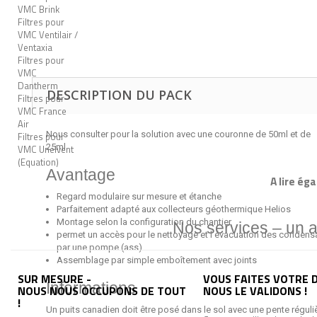
VMC Brink
Filtres pour
VMC Ventilair /
Ventaxia
Filtres pour
VMC
Dantherm
DESCRIPTION DU PACK
Filtres pour
VMC France
Air
Nous consulter pour la solution avec une couronne de 50ml et de
Filtres pour
25ml.
VMC Unelvent
(Equation)
Avantage
A lire ég
Regard modulaire sur mesure et étanche
Parfaitement adapté aux collecteurs géothermique Helios
Montage selon la configuration du chantier
Nos services – un 
permet un accès pour le nettoyage et l'évacuation des condens
par une pompe (ass)
Assemblage par simple emboîtement avec joints
SUR MESURE -
VOUS FAITES VOTRE D
Informations
NOUS NOUS OCCUPONS DE TOUT
NOUS LE VALIDONS !
!
Un puits canadien doit être posé dans le sol avec une pente réguli