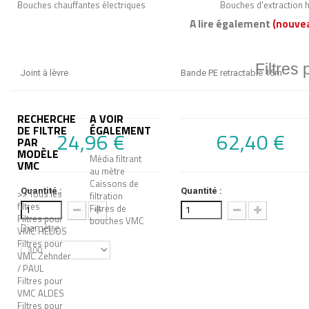
Bouches chauffantes électriques
Bouches d'extraction 
A lire également
(nouve
Filtres
Joint à lèvre
Bande PE retractable 15m
RECHERCHE
A VOIR
DE FILTRE
ÉGALEMENT
24,96 €
62,40 €
PAR
MODÈLE
Média filtrant
VMC
au mètre
Caissons de
Quantité :
Quantité :
>> Tous les
filtration
filtres
Filtres de
Filtres pour
bouches VMC
Diamètre :
VMC HELIOS
Filtres pour
VMC Zehnder
/ PAUL
Filtres pour
VMC ALDES
Filtres pour