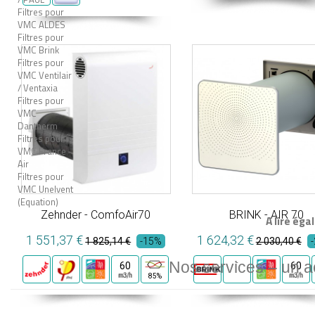
Filtres pour
VMC ALDES
Filtres pour
VMC Brink
Filtres pour
VMC Ventilair
/ Ventaxia
Filtres pour
VMC
Dantherm
Filtres pour
VMC France
Air
Filtres pour
VMC Unelvent
(Equation)
Zehnder - ComfoAir70
BRINK - AIR 70
A lire éga
1 551,37 €
1 624,32 €
1 825,14 €
-15%
2 030,40 €
-
Nos services – un 
60
60
85%