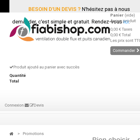
BESOIN D'UN DEVIS ?
N'hésitez pas à nous
Panier
(vide)
demander, c'est simple et gratuit. Rendez-vous
Aucun produit
ici
.
0,00 €
Taxes
0,00 €
Total
Les prix sont TT
Commander
Produit ajouté au panier avec succès
Quantité
Total
Connexion
Devis
>
Promotions