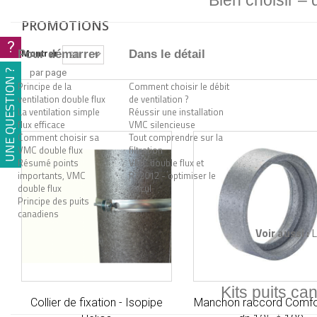
Bien choisir –
PROMOTIONS
?
Pour démarrer
Dans le détail
Montrer
UNE QUESTION ?
par page
Principe de la
Comment choisir le débit
ventilation double flux
de ventilation ?
La ventilation simple
Réussir une installation
flux efficace
VMC silencieuse
Comment choisir sa
Tout comprendre sur la
VMC double flux
filtration
Résumé points
VMC double flux et
importants, VMC
RT2012 - optimiser le
double flux
calcul
Principe des puits
canadiens
Voir aussi :
L
Kits puits ca
Collier de fixation - Isopipe
Manchon raccord Comf