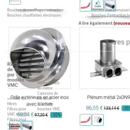
Bouches de soufflage / extraction
Entrées d'air menuiser
Bouches chauffantes électriques
Bouches d'extraction h
A lire également
(nouvea
Filtres 
Recherche
A voir
de filtre
également
par
modèle
Média filtrant
VMC
au mètre
Caissons de
Grille extérieure en acier inox
Plénum métal 2xDN
>> Tous les
filtration
filtres
Filtres de
avec ailettes
86,55 €
Filtres pour
bouches VMC
133,14 €
-35
VMC HELIOS
68,04 €
97,20 €
-30%
Filtres pour
VMC Zehnder
/ PAUL