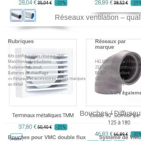
28,04 €
28,89 €
35,04 €
-20%
38,52 €
-25
Réseaux ventilation – quali
Rubriques
Réseaux par
marque
Kits configurables réseaux VMC
Manchons et réductions
HELIOS - Isopipe / Flexpi
Traitement du bruit
ZEHNDER - Comfosyste
Batteries de chauffage
BRINK - Air Exellent
>> Réseaux et accessoires toutes marques
GECO - gecoflex
au détail
ALDES - Optiflex
A lire égaleme
Bouches / Diffuseu
Terminaux métalliques TMM
Coude 90° ComfoPipe 
125 à 180
37,80 €
50,40 €
-25%
46,83 €
66,89 €
-30
Bouches pour VMC double flux
Système de VMC s